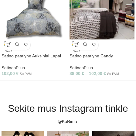
Satino patalynė Auksiniai Lapai
Satino patalynė Candy
SatinasPlius
SatinasPlius
102,00
€
88,00
€
–
102,00
€
Su PVM
Su PVM
Sekite mus Instagram tinkle
@KuRima