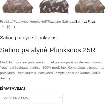
Pradžia
/
Patalynės komplektai
/
Patalynė Satinas
/
SatinasPlius
Satino patalynė Plunksnos
Satino patalynė Plunksnos 25R
Medvilninis satino patalynė komplektas yra puoštas derančiu kantu.
Ypatingai švelnaus audinio, 100% medvilnė. Komplektas užsegamas
patalynės užtrauktukais. Patalynės komplektas supakuotas į dailią
dėžutę.
IŠMATAVIMAI