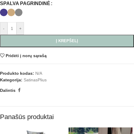
SPALVA PAGRINDINĖ
-
+
Į KREPŠELĮ
Pridėti į norų sąrašą
Produkto kodas:
N/A
Kategorija:
SatinasPlius
Dalintis
Panašūs produktai