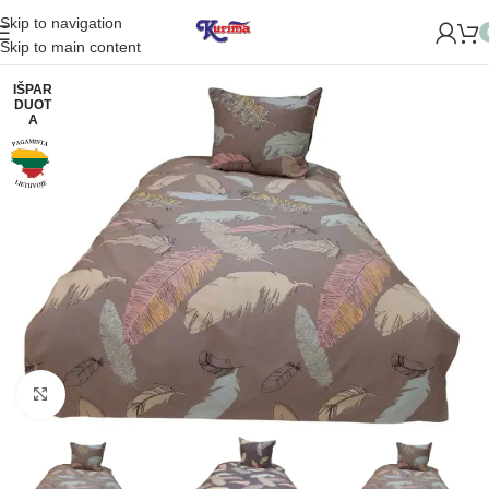
Skip to navigation
OME NAUJĄ PARDUOTUVĘ ŽVĖRYNE (SĖLIŲ G. 29 VILNIUJE)!
Skip to main content
IŠPAR
DUOT
A
Padidinti