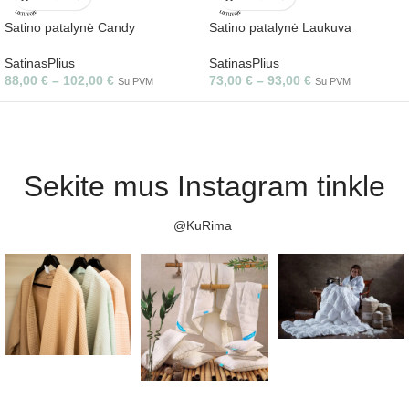
Satino patalynė Candy
Satino patalynė Laukuva
SatinasPlius
SatinasPlius
88,00
€
–
102,00
€
73,00
€
–
93,00
€
Su PVM
Su PVM
Sekite mus Instagram tinkle
@KuRima