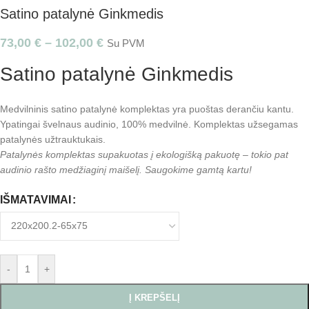
Satino patalynė Ginkmedis
73,00
€
–
102,00
€
Su PVM
Satino patalynė Ginkmedis
Medvilninis satino patalynė komplektas yra puoštas derančiu kantu.
Ypatingai švelnaus audinio, 100% medvilnė. Komplektas užsegamas
patalynės užtrauktukais.
Patalynės komplektas supakuotas į ekologišką pakuotę – tokio pat
audinio rašto medžiaginį maišelį. Saugokime gamtą kartu!
IŠMATAVIMAI
-
+
Į KREPŠELĮ