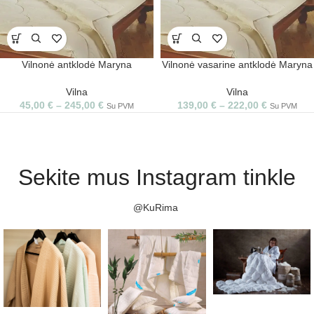
Vilnonė antklodė Maryna
Vilnonė vasarine antklodė Maryna
Vilna
Vilna
45,00
€
–
245,00
€
139,00
€
–
222,00
€
Su PVM
Su PVM
Sekite mus Instagram tinkle
@KuRima