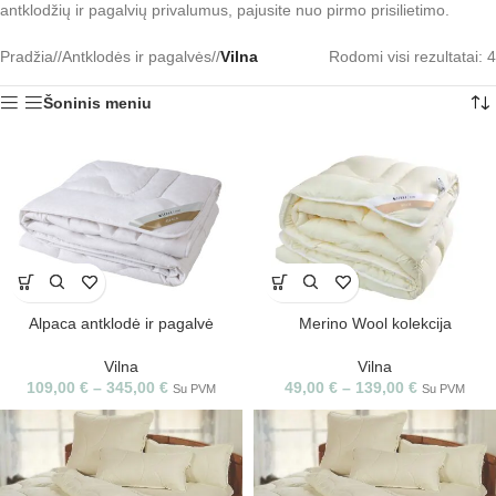
antklodžių ir pagalvių privalumus, pajusite nuo pirmo prisilietimo.
Pradžia
/
Antklodės ir pagalvės
/
Vilna
Rodomi visi rezultatai: 4
Šoninis meniu
Alpaca antklodė ir pagalvė
Merino Wool kolekcija
Vilna
Vilna
109,00
€
–
345,00
€
49,00
€
–
139,00
€
Su PVM
Su PVM