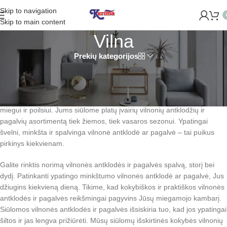
Skip to navigation
IDAROME NAUJĄ PARDUOTUVĘ ŽVĖRYNE (SĖLIŲ G. 29 VILNIU
Skip to main content
Vilna
Prekių kategorijos
Jums siūlomos minkštos, lengvos, nesunkiai prižiūrimos, subtilių
spalvų vilnonės antklodės ir pagalvės puikiai išlaiko savo formą, ir
svarbiausia, dėl savo išskirtinės kokybės ilgai tarnauja. Aukštos
kokybės vilnonės antklodės ir pagalvės puikiai tiks Jūsų patogiam
miegui ir poilsiui. Jums siūlome platų įvairių vilnonių antklodžių ir
pagalvių asortimentą tiek žiemos, tiek vasaros sezonui. Ypatingai
švelni, minkšta ir spalvinga vilnonė antklodė ar pagalvė – tai puikus
pirkinys kiekvienam.
Galite rinktis norimą vilnonės antklodės ir pagalvės spalvą, storį bei
dydį. Patinkanti ypatingo minkštumo vilnonės antklodė ar pagalvė, Jus
džiugins kiekvieną dieną. Tikime, kad kokybiškos ir praktiškos vilnonės
antklodės ir pagalvės reikšmingai pagyvins Jūsų miegamojo kambarį.
Siūlomos vilnonės antklodės ir pagalvės išsiskiria tuo, kad jos ypatingai
šiltos ir jas lengva prižiūrėti. Mūsų siūlomų išskirtinės kokybės vilnonių