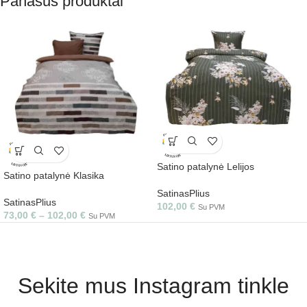
Panašūs produktai
Satino patalynė Lelijos
Satino patalynė Klasika
SatinasPlius
SatinasPlius
102,00
€
Su PVM
73,00
€
–
102,00
€
Su PVM
Sekite mus Instagram tinkle