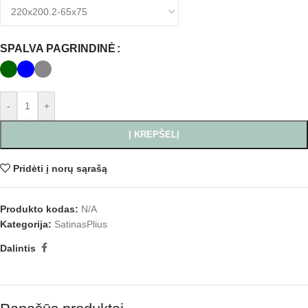
SPALVA PAGRINDINĖ
-
+
Į KREPŠELĮ
Pridėti į norų sąrašą
Produkto kodas:
N/A
Kategorija:
SatinasPlius
Dalintis