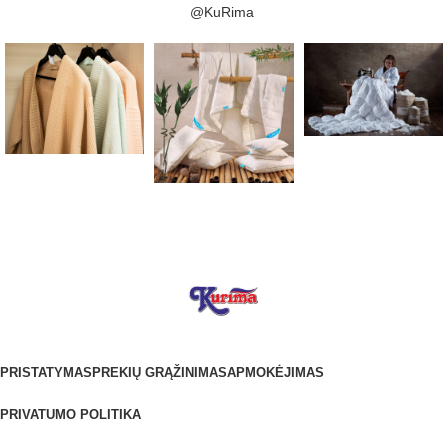
@KuRima
PRISTATYMAS
PREKIŲ GRĄŽINIMAS
APMOKĖJIMAS
PRIVATUMO POLITIKA