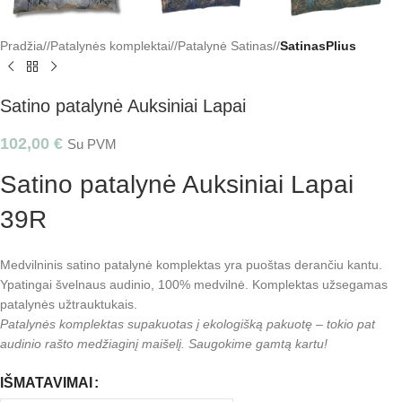
Pradžia
/
Patalynės komplektai
/
Patalynė Satinas
/
SatinasPlius
Satino patalynė Auksiniai Lapai
102,00
€
Su PVM
Satino patalynė Auksiniai Lapai
39R
Medvilninis satino patalynė komplektas yra puoštas derančiu kantu.
Ypatingai švelnaus audinio, 100% medvilnė. Komplektas užsegamas
patalynės užtrauktukais.
Patalynės komplektas supakuotas į ekologišką pakuotę – tokio pat
audinio rašto medžiaginį maišelį. Saugokime gamtą kartu!
IŠMATAVIMAI