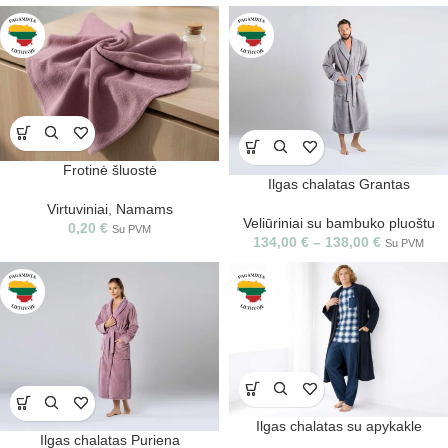
Frotinė šluostė
Ilgas chalatas Grantas
Virtuviniai
,
Namams
Veliūriniai su bambuko pluoštu
0,20
€
Su PVM
134,00
€
–
138,00
€
Su PVM
Ilgas chalatas su apykakle
Ilgas chalatas Puriena