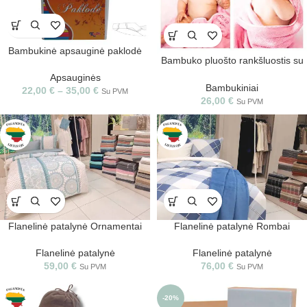
Bambukinė apsauginė paklodė
Bambuko pluošto rankšluostis su
gobtuvu
Apsauginės
Bambukiniai
22,00
€
–
35,00
€
Su PVM
26,00
€
Su PVM
Flanelinė patalynė Ornamentai
Flanelinė patalynė Rombai
Flanelinė patalynė
Flanelinė patalynė
59,00
€
76,00
€
Su PVM
Su PVM
-20%