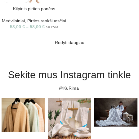
Kilpinis pirties pončas
Medvilniniai
,
Pirties rankšluosčiai
53,00
€
–
58,00
€
Su PVM
Rodyti daugiau
Sekite mus Instagram tinkle
@KuRima