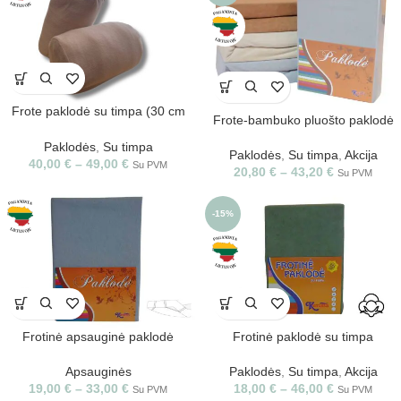
Frote paklodė su timpa (30 cm
Frote-bambuko pluošto paklodė
aukščio)
Paklodės
,
Su timpa
Paklodės
,
Su timpa
,
Akcija
40,00
€
–
49,00
€
Su PVM
20,80
€
–
43,20
€
Su PVM
-15%
Frotinė apsauginė paklodė
Frotinė paklodė su timpa
Apsauginės
Paklodės
,
Su timpa
,
Akcija
19,00
€
–
33,00
€
18,00
€
–
46,00
€
Su PVM
Su PVM