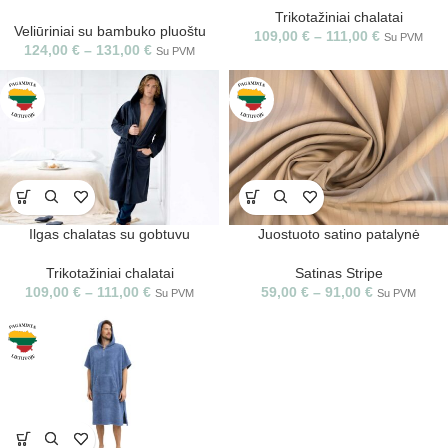
Trikotažiniai chalatai
Veliūriniai su bambuko pluoštu
109,00
€
–
111,00
€
Su PVM
124,00
€
–
131,00
€
Su PVM
Ilgas chalatas su gobtuvu
Juostuoto satino patalynė
Trikotažiniai chalatai
Satinas Stripe
109,00
€
–
111,00
€
59,00
€
–
91,00
€
Su PVM
Su PVM