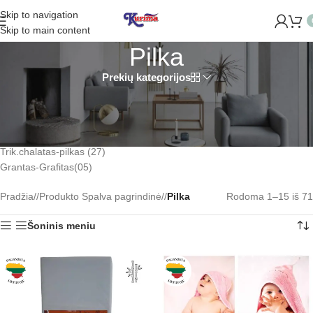
Skip to navigation
Skip to main content
Pilka
Prekių kategorijos
Trikotažas paklodėms – šv.pilka (85)
Frote paklodėms – pilka (47)
Satino – pilka (50)
Kami – pilka (10)
Trik.chalatas-pilkas (27)
Grantas-Grafitas(05)
Pradžia
/
Produkto Spalva pagrindinė
/
Pilka
Rodoma 1–15 iš 71
Šoninis meniu