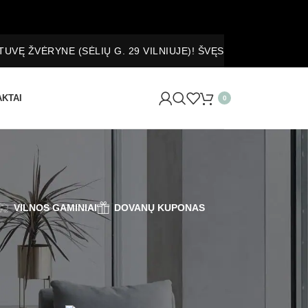
YNE (SĖLIŲ G. 29 VILNIUJE)! ŠVĘSKITE KARTU IR GAUKIT
KTAI
0
VILNOS GAMINIAI
DOVANŲ KUPONAS
 kambario tvarkingą išvaizdą, bet tuo pačiu dienos
8
24