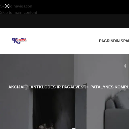
Skip to navigation
Skip to main content
PAGRINDINIS
PA
AKCIJA
ANTKLODĖS IR PAGALVĖS
PATALYNĖS KOMPL
FILTRUOTI PAGAL
Lovos užtiesalai – tai tvarkingai, tars
KAINĄ
metu apsaugo nuo augintinių, dulkių a
Pradžia
/
Namams
/
Užtiesalai