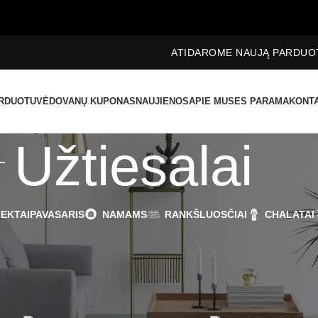
ATIDAROME NAUJĄ PARDUOTUVĘ ŽVĖR
RDUOTUVĖ
DOVANŲ KUPONAS
NAUJIENOS
APIE MUS
ES PARAMA
KONTA
Užtiesalai
EKTAI
PAVASARIS
NAMAMS
RANKŠLUOSČIAI
CHALATAI
i iš žurnalo, atrodančio kambario dalis. Lovos užtiesalai ne tik užtikrina
r nešvarumų. Tai interjeras, higiena ir tvarka viename!
Rodyti
9
12
1