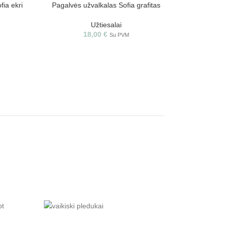
fia ekri
Pagalvės užvalkalas Sofia grafitas
Užtiesalai
18,00
€
Su PVM