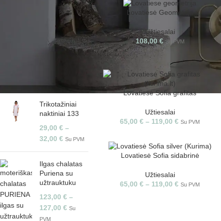
Lovatiesė Geometrija
Užtiesalai
FILTRUOTI
108,00
€
Su PVM
PERKAMIAUSI
Lovatiesė Sofia grafitas
Trikotažiniai
Užtiesalai
naktiniai 133
65,00
€
–
119,00
€
Su PVM
29,00
€
–
32,00
€
Su PVM
Lovatiesė Sofia sidabrinė
Ilgas chalatas
Puriena su
Užtiesalai
užtrauktuku
65,00
€
–
119,00
€
Su PVM
123,00
€
–
127,00
€
Su
PVM