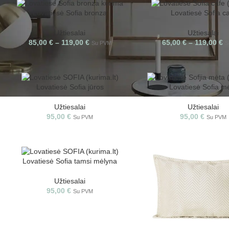
Lovatiesė Sofia bronza
Lovatiesė Sofia c
Užtiesalai
Užtiesalai
85,00
€
–
119,00
€
65,00
€
–
119,00
€
Su PVM
S
Lovatiesė Sofia jūros
Lovatiesė Sofia m
Užtiesalai
Užtiesalai
95,00
€
95,00
€
Su PVM
Su PVM
Lovatiesė Sofia tamsi mėlyna
Užtiesalai
95,00
€
Su PVM