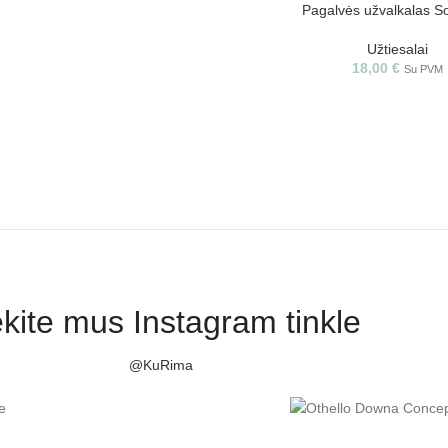
Pagalvės užvalkalas So
Užtiesalai
18,00
€
Su PVM
kite mus Instagram tinkle
@KuRima