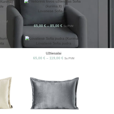
afe
Lovatiesė Sofia ekri
Užtiesalai
u PVM
65,00
€
–
85,00
€
Su PVM
ėta
Lovatiesė Sofia pudra
Užtiesalai
65,00
€
–
119,00
€
Su PVM