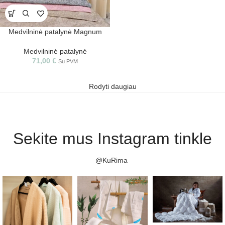
Medvilninė patalynė Magnum
Medvilninė patalynė
71,00
€
Su PVM
Rodyti daugiau
Sekite mus Instagram tinkle
@KuRima