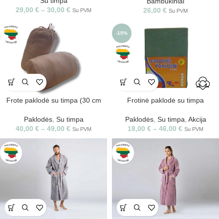
Su timpa
Bambukiniai
29,00
€
–
30,00
€
26,00
€
Su PVM
Su PVM
-15%
Frote paklodė su timpa (30 cm
Frotinė paklodė su timpa
aukščio)
Paklodės
,
Su timpa
,
Akcija
Paklodės
,
Su timpa
18,00
€
–
46,00
€
40,00
€
–
49,00
€
Su PVM
Su PVM