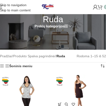
Skip to navigation
Skip to main content
Ruda
Prekių kategorijos
Frote paklodėms – ruda (18)
Satino – ruda (21)
Puriena/Grantas – ruda (10)
Veliūr.ch.- tikrinis modalas (11)
Pradžia
/
Produkto Spalva pagrindinė
/
Ruda
Rodoma 1–15 iš 52
Šoninis meniu