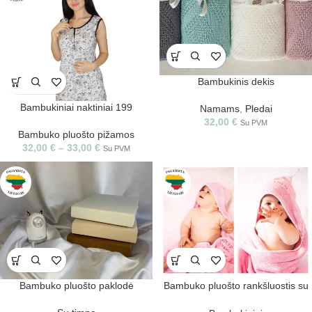
Bambukinis dekis
Bambukiniai naktiniai 199
Namams
,
Pledai
32,00
€
Su PVM
Bambuko pluošto pižamos
32,00
€
–
33,00
€
Su PVM
Bambuko pluošto paklodė
Bambuko pluošto rankšluostis su
gobtuvu