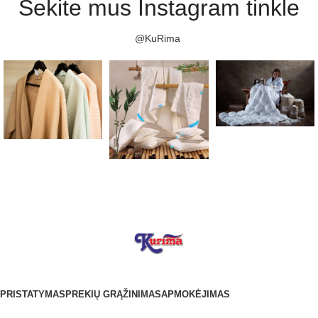
Sekite mus Instagram tinkle
@KuRima
PRISTATYMAS
PREKIŲ GRĄŽINIMAS
APMOKĖJIMAS