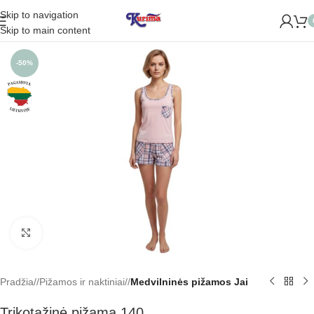
Skip to navigation
ROME NAUJĄ PARDUOTUVĘ ŽVĖRYNE (SĖLIŲ G. 29 VILNIUJE)
Skip to main content
-50%
Padidinti
Pradžia
/
Pižamos ir naktiniai
/
Medvilninės pižamos Jai
Trikotažinė pižama 140