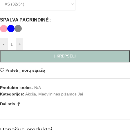
SPALVA PAGRINDINĖ
-
+
Į KREPŠELĮ
Pridėti į norų sąrašą
Produkto kodas:
N/A
Kategorijos:
Akcija
,
Medvilninės pižamos Jai
Dalintis
Panašūs produktai