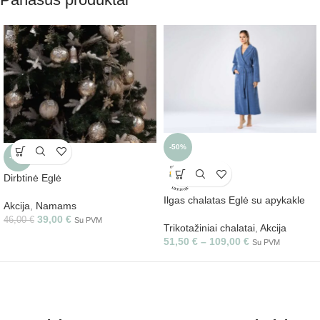
-50%
-15%
Dirbtinė Eglė
Ilgas chalatas Eglė su apykakle
Akcija
,
Namams
39,00
€
46,00
€
Su PVM
Trikotažiniai chalatai
,
Akcija
51,50
€
–
109,00
€
Su PVM