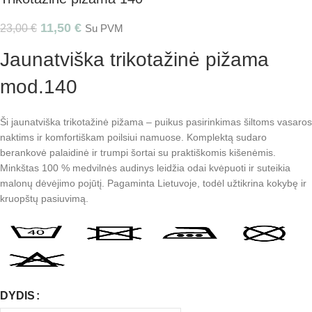
11,50
€
23,00
€
Su PVM
Jaunatviška trikotažinė pižama
mod.140
Ši jaunatviška trikotažinė pižama – puikus pasirinkimas šiltoms vasaros
naktims ir komfortiškam poilsiui namuose. Komplektą sudaro
berankovė palaidinė ir trumpi šortai su praktiškomis kišenėmis.
Minkštas 100 % medvilnės audinys leidžia odai kvėpuoti ir suteikia
malonų dėvėjimo pojūtį. Pagaminta Lietuvoje, todėl užtikrina kokybę ir
kruopštų pasiuvimą.
DYDIS