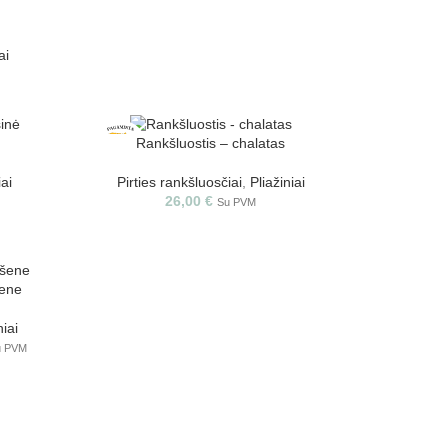
ai
Rankšluostis – chalatas
iai
Pirties rankšluosčiai
,
Pliažiniai
26,00
€
Su PVM
šene
niai
u PVM