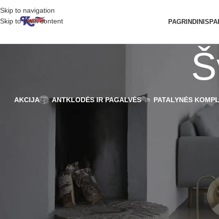
Skip to navigation
Skip to main content
PAGRINDINIS
PA
Š
AKCIJA
ANTKLODĖS IR PAGALVĖS
PATALYNĖS KOMPL
FILTRUOTI PAGAL
Satino – Šv.rožinė (45)
KAINĄ
Kami – ryški rožinė (15)
Trik.chalatas_rožinė (15)
Veliūr.ch.-rožinis kvad (07)
Frote – 07 ružava
Pradžia
/
Produkto Spalva pagrindinė
/
FILTRUOTI