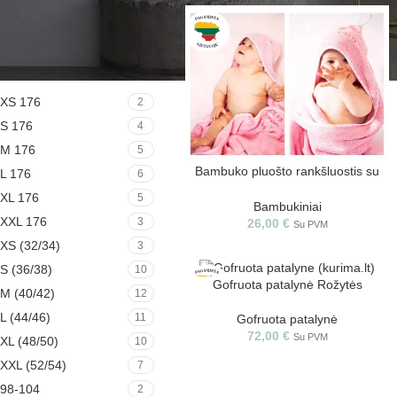
DYDIS
XS 176
2
S 176
4
M 176
5
Bambuko pluošto rankšluostis su
L 176
6
gobtuvu
XL 176
5
Bambukiniai
XXL 176
3
26,00
€
Su PVM
XS (32/34)
3
S (36/38)
10
Gofruota patalynė Rožytės
M (40/42)
12
L (44/46)
11
Gofruota patalynė
72,00
€
Su PVM
XL (48/50)
10
XXL (52/54)
7
98-104
2