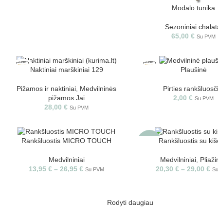
Modalo tunika
Sezoniniai chalat
65,00
€
Su PVM
Naktiniai marškiniai 129
Plaušinė
Pižamos ir naktiniai
,
Medvilninės
Pirties rankšluosč
pižamos Jai
2,00
€
Su PVM
28,00
€
Su PVM
Rankšluostis MICRO TOUCH
Rankšluostis su ki
-30%
Medvilniniai
Medvilniniai
,
Pliaži
13,95
€
–
26,95
€
20,30
€
–
29,00
€
Su PVM
S
Rodyti daugiau