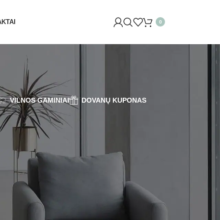
IŲ G. 29 VILNIUJE)! ŠVĘSKITE KARTU IR GAUKITE 20% NU
KTAI
0
VILNOS GAMINIAI
DOVANŲ KUPONAS
8
24