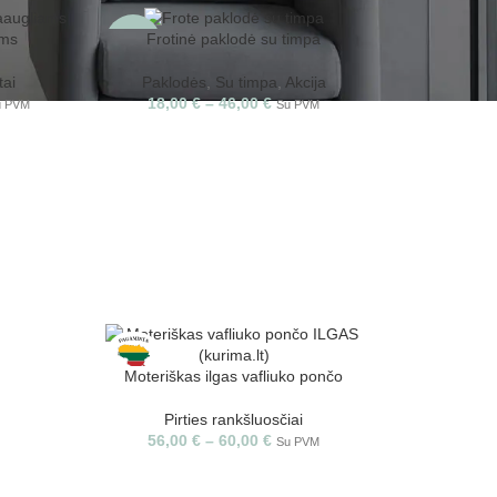
ams
Frotinė paklodė su timpa
-15%
tai
Paklodės
,
Su timpa
,
Akcija
18,00
€
–
46,00
€
u PVM
Su PVM
Moteriškas ilgas vafliuko pončo
Pirties rankšluosčiai
56,00
€
–
60,00
€
Su PVM