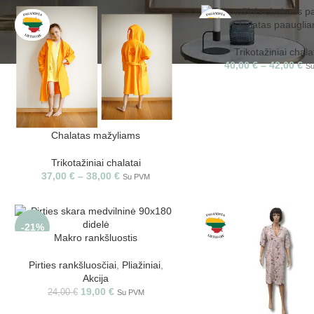
Chalatas paaugli
Trikotažiniai chala
40,00
€
–
42,00
€
S
Chalatas mažyliams
Trikotažiniai chalatai
37,00
€
–
38,00
€
Su PVM
-21%
Makro rankšluostis
Pirties rankšluosčiai
,
Pliažiniai
,
Akcija
19,00
€
24,00
€
Su PVM