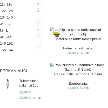
110-116
3
122-128
3
134-140
1
XS - S
2
M - L
2
XL - XXL
2
Moteriškas rankšluostis pirčiai
146-152
1
Pirties rankšluosčiai
158-164
1
29,00
€
Su PVM
PERKAMIAUSI
Rankšluostis Bamboo Premium
Trikotažiniai
Bambukiniai
naktiniai 133
14,00
€
Su PVM
29,00
€
–
32,00
€
Su PVM