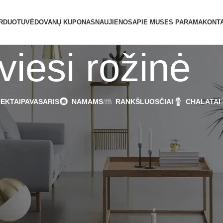
ATIDAROME NAUJĄ PARDUOTUVĘ ŽVĖRYNE (SĖL
RDUOTUVĖ
DOVANŲ KUPONAS
NAUJIENOS
APIE MUS
ES PARAMA
KONTA
viesi rožinė
EKTAI
PAVASARIS
NAMAMS
RANKŠLUOSČIAI
CHALATAI
Šviesi rožinė
Rodyti
9
12
1