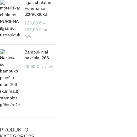
Ilgas chalatas
Puriena su
užtrauktuku
123,00
€
–
127,00
€
Su
PVM
Bambukiniai
naktiniai 268
40,00
€
Su PVM
PRODUKTO
KATEGORIJOS