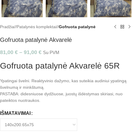
Pradžia
/
Patalynės komplektai
/
Gofruota patalynė
Gofruota patalynė Akvarelė
81,00
€
–
91,00
€
Su PVM
Gofruota patalynė Akvarelė 65R
Ypatingai švelni. Reaktyvinio dažymo, kas suteikia audiniui ypatingą
švelnumą ir minkštumą.
PASTABA: didesniuose dydžiuose, juostų išdėstymas skiriasi, nuo
pateiktos nuotraukos.
IŠMATAVIMAI