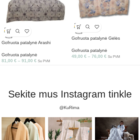
Gofruota patalynė Gėlės
Gofruota patalynė Arashi
Gofruota patalynė
Gofruota patalynė
49,00
€
–
76,00
€
Su PVM
81,00
€
–
91,00
€
Su PVM
Sekite mus Instagram tinkle
@KuRima