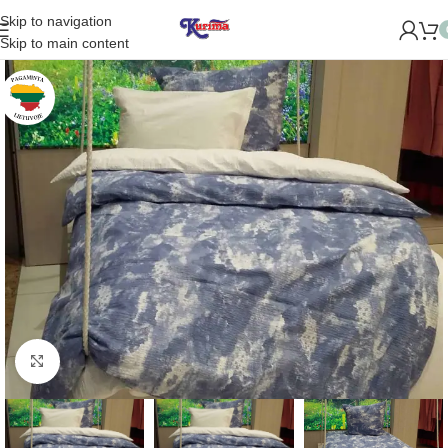
Skip to navigation
ME NAUJĄ PARDUOTUVĘ ŽVĖRYNE (SĖLIŲ G. 29 VILNIUJE)! 
Skip to main content
Padidinti