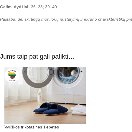
Galimi dydžiai:
36–38; 39–40.
Pastaba: dėl skirtingų monitorių nustatymų ir ekrano charakteristikų p
Jums taip pat gali patikti…
Vyriškos trikotažinės šlepetės