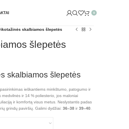
Ų G. 29 VILNIUJE)! ŠVĘSKITE KARTU IR GAUKITE 20% NUO
KTAI
0
rikotažinės skalbiamos šlepetės
biamos šlepetės
ės skalbiamos šlepetės
 pasirinkimas ieškantiems minkštumo, patogumo ir
edvilnės ir 14 % poliesterio, jos maloniai
uliaciją ir komfortą visus metus. Neslystantis padas
irių grindų paviršių. Galimi dydžiai:
36–38
ir
39–40
.