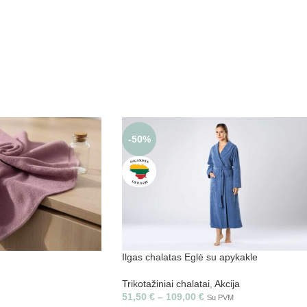
-50%
Ilgas chalatas Eglė su apykakle
Trikotažiniai chalatai
,
Akcija
51,50
€
–
109,00
€
Su PVM