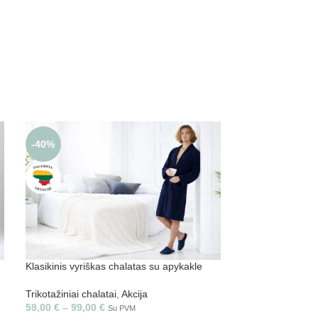
-40%
Klasikinis vyriškas chalatas su apykakle
Plaukų juosta P
Trikotažiniai chalatai
,
Akcija
Namams
59,00
€
–
99,00
€
Su PVM