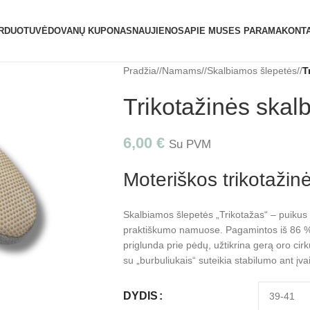
ATIDAROME NAUJĄ PARDUOTUVĘ ŽVĖRYNE (SĖLI
RDUOTUVĖ
DOVANŲ KUPONAS
NAUJIENOS
APIE MUS
ES PARAMA
KONTA
Pradžia
/
Namams
/
Skalbiamos šlepetės
/
T
Trikotažinės skal
6,00
€
Su PVM
Moteriškos trikotažin
Skalbiamos šlepetės „Trikotažas“ – puikus
praktiškumo namuose. Pagamintos iš 86 % m
priglunda prie pėdų, užtikrina gerą oro cirk
su „burbuliukais“ suteikia stabilumo ant įva
DYDIS