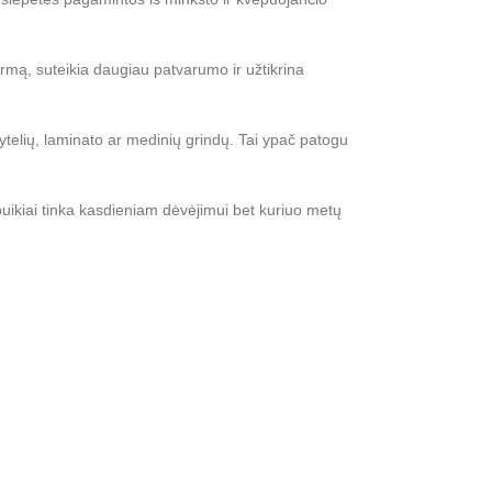
ormą, suteikia daugiau patvarumo ir užtikrina
plytelių, laminato ar medinių grindų. Tai ypač patogu
s puikiai tinka kasdieniam dėvėjimui bet kuriuo metų