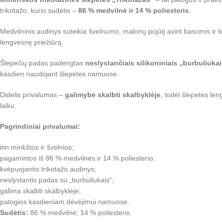
trikotažo, kurio sudėtis –
86 % medvilnė ir 14 % poliesteris
.
Medvilninis audinys suteikia švelnumo, malonų pojūtį avint basomis ir l
lengvesnę priežiūrą.
Šlepečių padas padengtas
neslystančiais silikoniniais „burbuliuka
kasdien naudojant šlepetes namuose.
Didelis privalumas –
galimybė skalbti skalbyklėje
, todėl šlepetes len
laiku.
Pagrindiniai privalumai:
itin minkštos ir švelnios;
pagamintos iš 86 % medvilnės ir 14 % poliesterio;
kvėpuojantis trikotažo audinys;
neslystantis padas su „burbuliukais“;
galima skalbti skalbyklėje;
patogios kasdieniam dėvėjimui namuose.
Sudėtis:
86 % medvilnė; 14 % poliesteris.