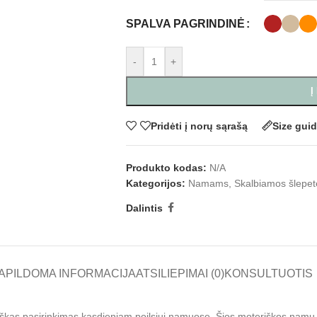
SPALVA PAGRINDINĖ
-
+
Į
Pridėti į norų sąrašą
Size gui
Produkto kodas:
N/A
Kategorijos:
Namams
,
Skalbiamos šlepet
Dalintis
APILDOMA INFORMACIJA
ATSILIEPIMAI (0)
KONSULTUOTIS
tiškas pasirinkimas kasdieniam poilsiui namuose. Šios moteriškos namų