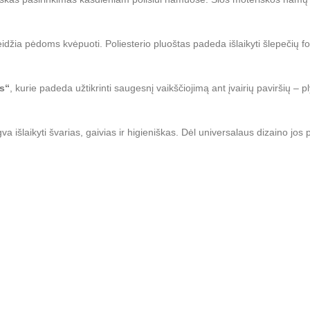
eidžia pėdoms kvėpuoti. Poliesterio pluoštas padeda išlaikyti šlepečių f
is“
, kurie padeda užtikrinti saugesnį vaikščiojimą ant įvairių paviršių – 
gva išlaikyti švarias, gaivias ir higieniškas. Dėl universalaus dizaino jo