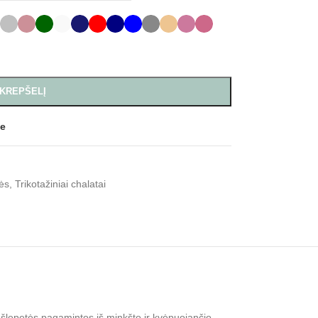
 KREPŠELĮ
de
ės
,
Trikotažiniai chalatai
 šlepetės pagamintos iš minkšto ir kvėpuojančio