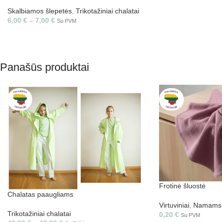
Skalbiamos šlepetės
,
Trikotažiniai chalatai
6,00
€
–
7,00
€
Su PVM
Panašūs produktai
Frotinė šluostė
Chalatas paaugliams
Virtuviniai
,
Namams
Trikotažiniai chalatai
0,20
€
Su PVM