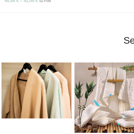
40,00
€
–
42,00
€
Su PVM
Se