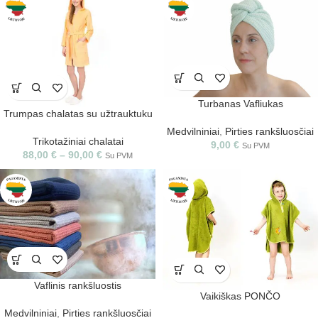
Turbanas Vafliukas
Trumpas chalatas su užtrauktuku
Medvilniniai
,
Pirties rankšluosčiai
Trikotažiniai chalatai
9,00
€
Su PVM
88,00
€
–
90,00
€
Su PVM
Vaflinis rankšluostis
Vaikiškas PONČO
Medvilniniai
,
Pirties rankšluosčiai