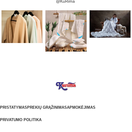
@KuRima
PRISTATYMAS
PREKIŲ GRĄŽINIMAS
APMOKĖJIMAS
PRIVATUMO POLITIKA