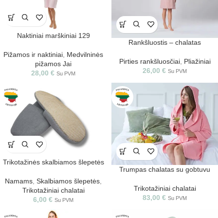
Naktiniai marškiniai 129
Rankšluostis – chalatas
Pižamos ir naktiniai
,
Medvilninės
Pirties rankšluosčiai
,
Pliažiniai
pižamos Jai
26,00
€
Su PVM
28,00
€
Su PVM
Trikotažinės skalbiamos šlepetės
Trumpas chalatas su gobtuvu
Namams
,
Skalbiamos šlepetės
,
Trikotažiniai chalatai
Trikotažiniai chalatai
83,00
€
Su PVM
6,00
€
Su PVM