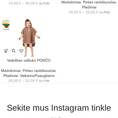
Medvilniniai
,
Pirties rankšluosčiai
,
19,00
€
–
38,00
€
Su PVM
Pliažiniai
26,00
€
–
30,00
€
Su PVM
Vaikiškas vafliuko PONČO
Medvilniniai
,
Pirties rankšluosčiai
,
Pliažiniai
,
Vaikams/Paaugliams
28,00
€
–
32,00
€
Su PVM
Sekite mus Instagram tinkle