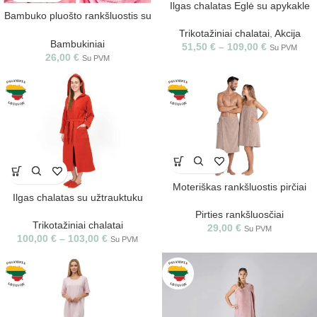
Ilgas chalatas Eglė su apykakle
Bambuko pluošto rankšluostis su
gobtuvu
Trikotažiniai chalatai
,
Akcija
Bambukiniai
51,50
€
–
109,00
€
Su PVM
26,00
€
Su PVM
Moteriškas rankšluostis pirčiai
Ilgas chalatas su užtrauktuku
Pirties rankšluosčiai
Trikotažiniai chalatai
29,00
€
Su PVM
100,00
€
–
103,00
€
Su PVM