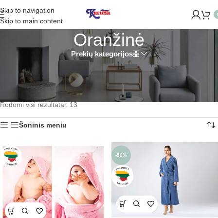
Skip to navigation
ME NAUJĄ PARDUOTUVĘ ŽVĖRYNE (SĖLIŲ G. 29 VILNIUJE)! 
Skip to main content
Oranžinė
Prekių kategorijos
Kami – oranžinė (06)
Trik.chalatas-orange(67)
Pradžia
/
Produkto Spalva pagrindinė
/
Oranžinė
Rodomi visi rezultatai: 13
Šoninis meniu
-50%