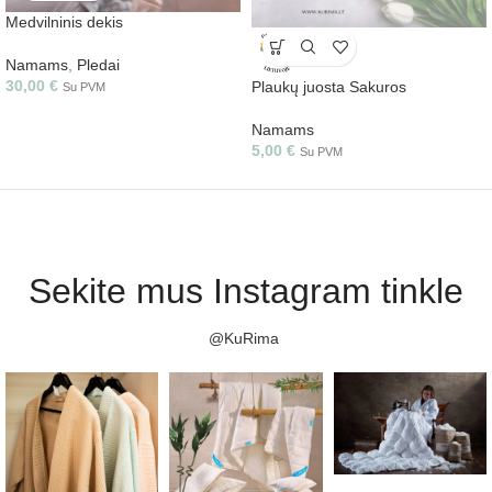
Medvilninis dekis
Namams
,
Pledai
30,00
€
Plaukų juosta Sakuros
Su PVM
Namams
5,00
€
Su PVM
Sekite mus Instagram tinkle
@KuRima