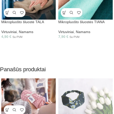
Mikropluošto šluostė TALA
Mikropluošto šluostės TIANA
Virtuviniai
,
Namams
Virtuviniai
,
Namams
4,90
€
7,90
€
Su PVM
Su PVM
Panašūs produktai