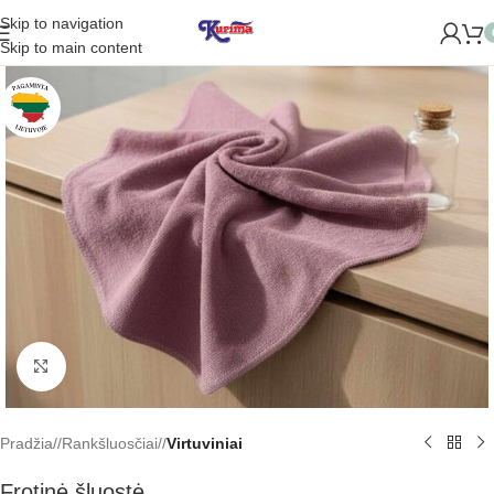
Skip to navigation
ME NAUJĄ PARDUOTUVĘ ŽVĖRYNE (SĖLIŲ G. 29 VILNIUJE)! 
Skip to main content
Padidinti
Pradžia
/
Rankšluosčiai
/
Virtuviniai
Frotinė šluostė