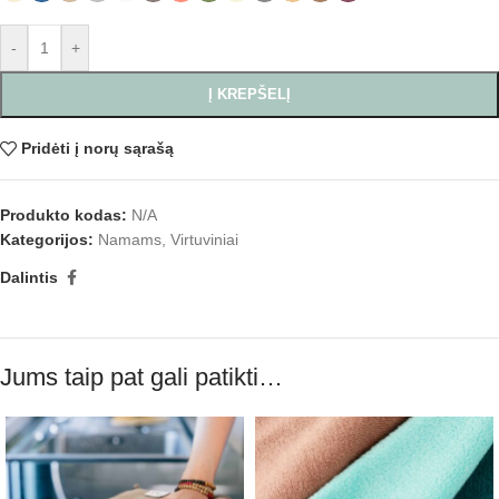
-
+
Į KREPŠELĮ
Pridėti į norų sąrašą
Produkto kodas:
N/A
Kategorijos:
Namams
,
Virtuviniai
Dalintis
Jums taip pat gali patikti…