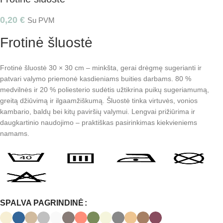
0,20
€
Su PVM
Frotinė šluostė
Frotinė šluostė 30 × 30 cm – minkšta, gerai drėgmę sugerianti ir
patvari valymo priemonė kasdieniams buities darbams. 80 %
medvilnės ir 20 % poliesterio sudėtis užtikrina puikų sugeriamumą,
greitą džiūvimą ir ilgaamžiškumą. Šluostė tinka virtuvės, vonios
kambario, baldų bei kitų paviršių valymui. Lengvai prižiūrima ir
daugkartinio naudojimo – praktiškas pasirinkimas kiekvieniems
namams.
SPALVA PAGRINDINĖ