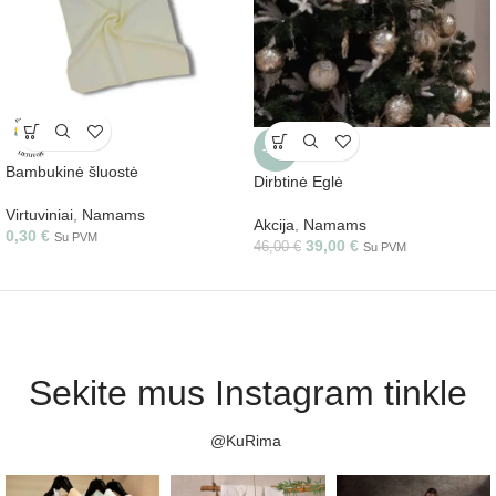
-15%
Bambukinė šluostė
Dirbtinė Eglė
Virtuviniai
,
Namams
Akcija
,
Namams
0,30
€
Su PVM
39,00
€
46,00
€
Su PVM
Sekite mus Instagram tinkle
@KuRima