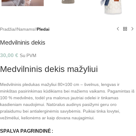
Pradžia
/
Namams
/
Pledai
Medvilninis dekis
30,00
€
Su PVM
Medvilninis dekis mažyliui
Medvilninis pledukas mažyliui 80×100 cm – švelnus, lengvas ir
minkštas pasirinkimas kūdikiams bei mažiems vaikams. Pagamintas iš
100 % medvilnės, todėl yra malonus jautriai odelei ir tinkamas
kasdieniam naudojimui. Natūralus audinys pasižymi geru oro
pralaidumu bei antialerginėmis savybėmis. Puikiai tinka lovytei,
vežimėliui, kelionėms ar kaip dovana naujagimiui.
SPALVA PAGRINDINĖ