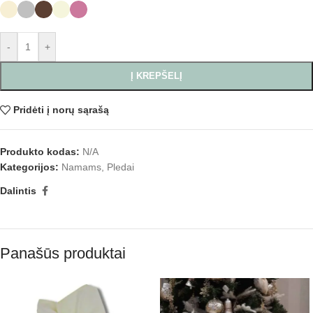
-
+
Į KREPŠELĮ
Pridėti į norų sąrašą
Produkto kodas:
N/A
Kategorijos:
Namams
,
Pledai
Dalintis
Panašūs produktai