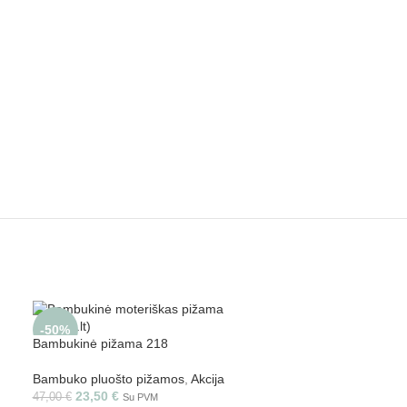
-50%
Bambukinė pižama 218
Bambuko pluošto pižamos
,
Akcija
23,50
€
47,00
€
Su PVM