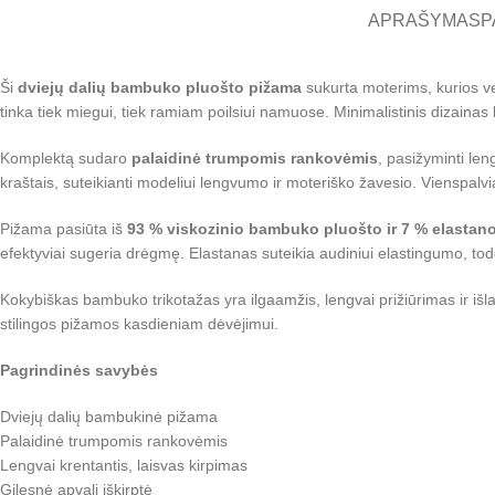
APRAŠYMAS
P
Ši
dviejų dalių bambuko pluošto pižama
sukurta moterims, kurios ver
tinka tiek miegui, tiek ramiam poilsiui namuose. Minimalistinis dizainas l
Komplektą sudaro
palaidinė trumpomis rankovėmis
, pasižyminti len
kraštais, suteikianti modeliui lengvumo ir moteriško žavesio. Vienspalviai b
Pižama pasiūta iš
93 % viskozinio bambuko pluošto ir 7 % elastan
efektyviai sugeria drėgmę. Elastanas suteikia audiniui elastingumo, tod
Kokybiškas bambuko trikotažas yra ilgaamžis, lengvai prižiūrimas ir išl
stilingos pižamos kasdieniam dėvėjimui.
Pagrindinės savybės
Dviejų dalių bambukinė pižama
Palaidinė trumpomis rankovėmis
Lengvai krentantis, laisvas kirpimas
Gilesnė apvali iškirptė