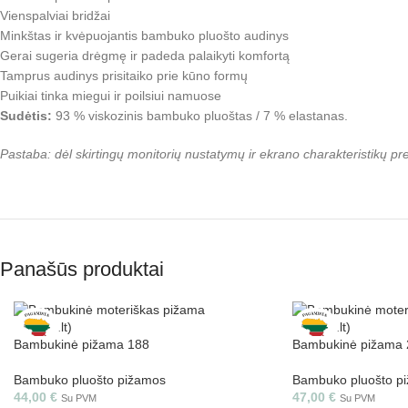
Vienspalviai bridžai
Minkštas ir kvėpuojantis bambuko pluošto audinys
Gerai sugeria drėgmę ir padeda palaikyti komfortą
Tamprus audinys prisitaiko prie kūno formų
Puikiai tinka miegui ir poilsiui namuose
Sudėtis:
93 % viskozinis bambuko pluoštas / 7 % elastanas.
Pastaba: dėl skirtingų monitorių nustatymų ir ekrano charakteristikų p
Panašūs produktai
Bambukinė pižama 188
Bambukinė pižama 
Bambuko pluošto pižamos
Bambuko pluošto p
44,00
€
47,00
€
Su PVM
Su PVM