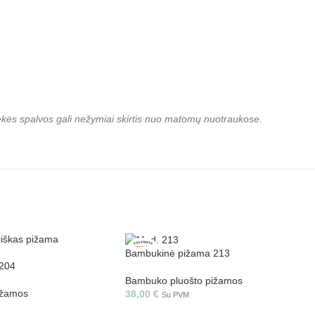
rekės spalvos gali nežymiai skirtis nuo matomų nuotraukose.
Bambukinė pižama 213
204
Bambuko pluošto pižamos
ižamos
38,00
€
Su PVM