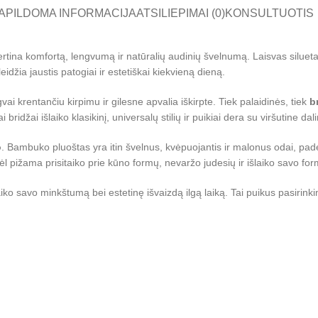
APILDOMA INFORMACIJA
ATSILIEPIMAI (0)
KONSULTUOTIS
tina komfortą, lengvumą ir natūralių audinių švelnumą. Laisvas siluetas
eidžia jaustis patogiai ir estetiškai kiekvieną dieną.
gvai krentančiu kirpimu ir gilesne apvalia iškirpte. Tiek palaidinės, tiek
b
ridžai išlaiko klasikinį, universalų stilių ir puikiai dera su viršutine dali
o
. Bambuko pluoštas yra itin švelnus, kvėpuojantis ir malonus odai, pad
ėl pižama prisitaiko prie kūno formų, nevaržo judesių ir išlaiko savo fo
aiko savo minkštumą bei estetinę išvaizdą ilgą laiką. Tai puikus pasirin