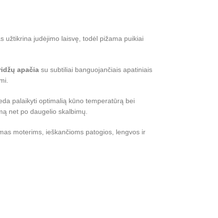
 užtikrina judėjimo laisvę, todėl pižama puikiai
ridžų apačia
su subtiliai banguojančiais apatiniais
mi.
eda palaikyti optimalią kūno temperatūrą bei
rmą net po daugelio skalbimų.
kimas moterims, ieškančioms patogios, lengvos ir