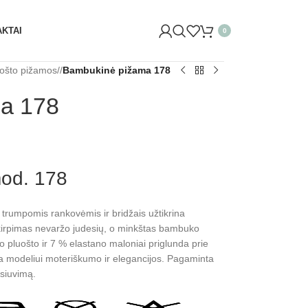
Ų G. 29 VILNIUJE)! ŠVĘSKITE KARTU IR GAUKITE 20% NUO
KTAI
0
ošto pižamos
/
Bambukinė pižama 178
a 178
od. 178
trumpomis rankovėmis ir bridžais užtikrina
 kirpimas nevaržo judesių, o minkštas bambuko
 pluošto ir 7 % elastano maloniai priglunda prie
kia modeliui moteriškumo ir elegancijos. Pagaminta
asiuvimą.