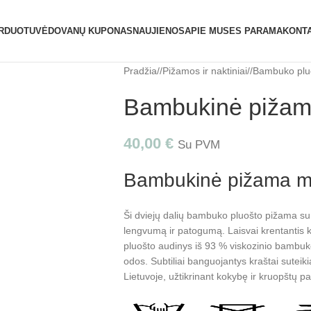
ATIDAROME NAUJĄ PARDUOTUVĘ ŽVĖRYNE (SĖLI
RDUOTUVĖ
DOVANŲ KUPONAS
NAUJIENOS
APIE MUS
ES PARAMA
KONTA
Pradžia
/
Pižamos ir naktiniai
/
Bambuko plu
Bambukinė pižam
40,00
€
Su PVM
Bambukinė pižama m
Ši dviejų dalių bambuko pluošto pižama su 
lengvumą ir patogumą. Laisvai krentantis
pluošto audinys iš 93 % viskozinio bambuko
odos. Subtiliai banguojantys kraštai sutei
Lietuvoje, užtikrinant kokybę ir kruopštų p