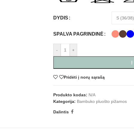
DYDIS
SPALVA PAGRINDINĖ
-
+
Į
Pridėti į norų sąrašą
Produkto kodas:
N/A
Kategorija:
Bambuko pluošto pižamos
Dalintis