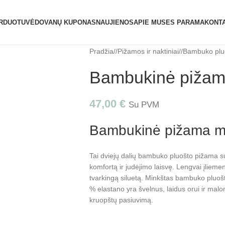
ATIDAROME NAUJĄ PARDUOTUVĘ ŽVĖRYNE (S
RDUOTUVĖ
DOVANŲ KUPONAS
NAUJIENOS
APIE MUS
ES PARAMA
KONTA
Pradžia
/
Pižamos ir naktiniai
/
Bambuko plu
Bambukinė pižam
47,00
€
Su PVM
Bambukinė pižama m
Tai dviejų dalių bambuko pluošto pižama su
komfortą ir judėjimo laisvę. Lengvai įlieme
tvarkingą siluetą. Minkštas bambuko pluošt
% elastano yra švelnus, laidus orui ir malo
kruopštų pasiuvimą.