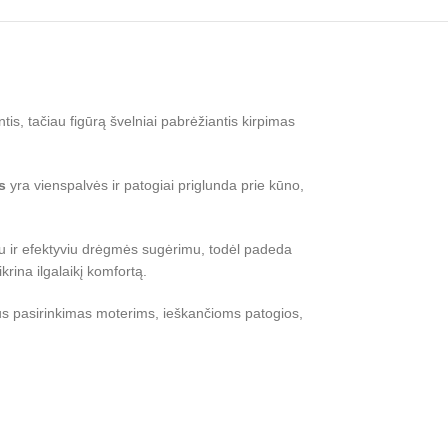
is, tačiau figūrą švelniai pabrėžiantis kirpimas
s
yra vienspalvės ir patogiai priglunda prie kūno,
u ir efektyviu drėgmės sugėrimu, todėl padeda
krina ilgalaikį komfortą.
kus pasirinkimas moterims, ieškančioms patogios,