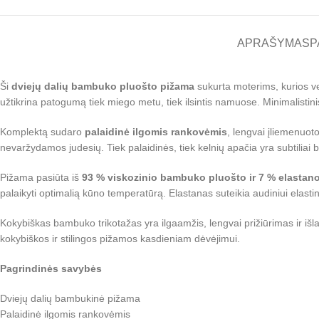
APRAŠYMAS
P
Ši
dviejų dalių bambuko pluošto pižama
sukurta moterims, kurios ver
užtikrina patogumą tiek miego metu, tiek ilsintis namuose. Minimalistinis 
Komplektą sudaro
palaidinė ilgomis rankovėmis
, lengvai įliemenuoto
nevaržydamos judesių. Tiek palaidinės, tiek kelnių apačia yra subtiliai 
Pižama pasiūta iš
93 % viskozinio bambuko pluošto ir 7 % elastan
palaikyti optimalią kūno temperatūrą. Elastanas suteikia audiniui elastin
Kokybiškas bambuko trikotažas yra ilgaamžis, lengvai prižiūrimas ir iš
kokybiškos ir stilingos pižamos kasdieniam dėvėjimui.
Pagrindinės savybės
Dviejų dalių bambukinė pižama
Palaidinė ilgomis rankovėmis