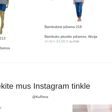
Bambukinė pižama 218
Bambuko pluošto pižamos
,
Akcija
213
23,50
€
47,00
€
Su PVM
ižamos
kite mus Instagram tinkle
@KuRima