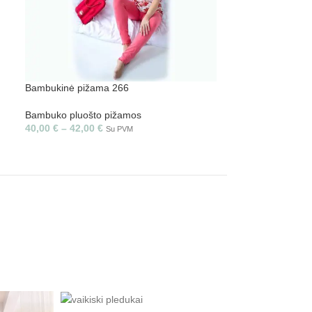
Bambukinė pižama 266
Bambukinė piža
Bambuko pluošto pižamos
Bambuko pluošt
40,00
€
–
42,00
€
42,00
€
Su PVM
Su PVM