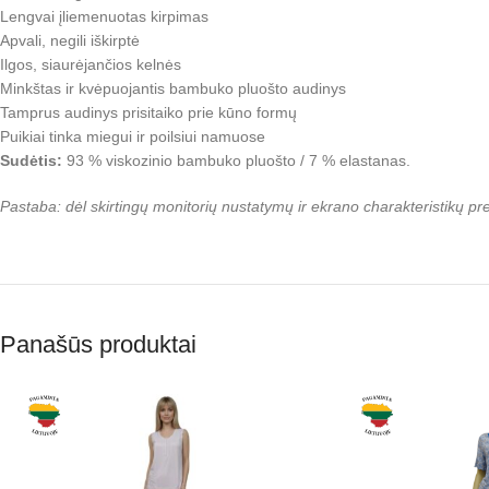
Lengvai įliemenuotas kirpimas
Apvali, negili iškirptė
Ilgos, siaurėjančios kelnės
Minkštas ir kvėpuojantis bambuko pluošto audinys
Tamprus audinys prisitaiko prie kūno formų
Puikiai tinka miegui ir poilsiui namuose
Sudėtis:
93 % viskozinio bambuko pluošto / 7 % elastanas.
Pastaba: dėl skirtingų monitorių nustatymų ir ekrano charakteristikų p
Panašūs produktai