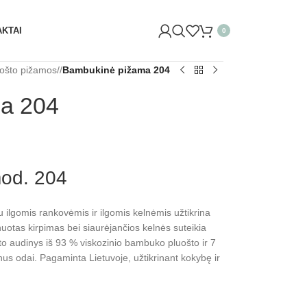
ĖLIŲ G. 29 VILNIUJE)! ŠVĘSKITE KARTU IR GAUKITE 20% 
KTAI
0
ošto pižamos
/
Bambukinė pižama 204
a 204
od. 204
 ilgomis rankovėmis ir ilgomis kelnėmis užtikrina
nuotas kirpimas bei siaurėjančios kelnės suteikia
o audinys iš 93 % viskozinio bambuko pluošto ir 7
nus odai. Pagaminta Lietuvoje, užtikrinant kokybę ir