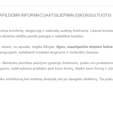
APILDOMA INFORMACIJA
ATSILIEPIMAI (0)
KONSULTUOTIS
tina komfortą, eleganciją ir natūralių audinių švelnumą. Laisvai krentant
dizainas leidžia jaustis patogiai ir estetiškai kasdien.
 silueto, su apvalia, negilia iškirpte.
Ilgos, siaurėjančio kirpimo kelnė
banguojanti, suteikianti modeliui lengvumo ir moteriško žavesio.
o
. Bambuko pluoštas pasižymi ypatingu švelnumu, puikiu oro pralaidum
gumo, todėl pižama prisitaiko prie kūno formų, išlaiko savo formą ir užti
laiko minkštumą bei estetinę išvaizdą net po daugelio skalbimų. Tai pui