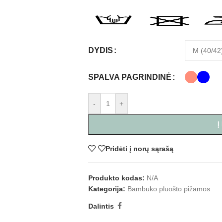
DYDIS
SPALVA PAGRINDINĖ
-
+
Į
Pridėti į norų sąrašą
Produkto kodas:
N/A
Kategorija:
Bambuko pluošto pižamos
Dalintis