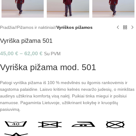
Pradžia
/
Pižamos ir naktiniai
/
Vyriškos pižamos
Vyriška pižama 501
45,00
€
–
62,00
€
Su PVM
Vyriška pižama mod. 501
Patogi vyriška pižama iš 100 % medvilnės su ilgomis rankovėmis ir
sagstoma palaidine. Laisvo kritimo kelnės nevaržo judesių, o minkštas
audinys užtikrina komfortą visą naktį. Puikiai tinka miegui ir poilsiui
namuose. Pagaminta Lietuvoje, užtikrinant kokybę ir kruopštų
pasiuvimą.