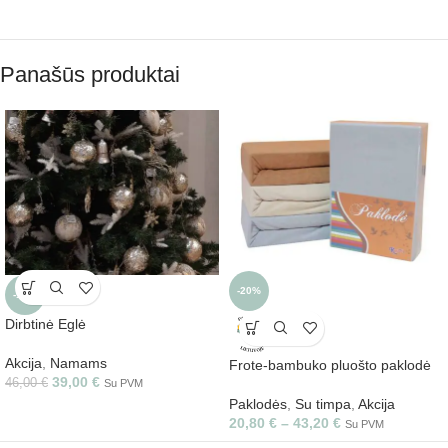
Panašūs produktai
-20%
-15%
Dirbtinė Eglė
Akcija
,
Namams
Frote-bambuko pluošto paklodė
39,00
€
46,00
€
Su PVM
Paklodės
,
Su timpa
,
Akcija
20,80
€
–
43,20
€
Su PVM