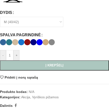
DYDIS
SPALVA PAGRINDINĖ
-
+
Į KREPŠELĮ
Pridėti į norų sąrašą
Produkto kodas:
N/A
Kategorijos:
Akcija
,
Vyriškos pižamos
Dalintis