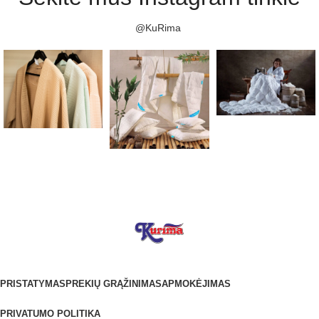
@KuRima
PRISTATYMAS
PREKIŲ GRĄŽINIMAS
APMOKĖJIMAS
PRIVATUMO POLITIKA