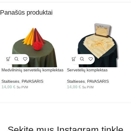
Panašūs produktai
Medvilninių servetėlių komplektas
Servetėlių komplektas
Staltiesės
,
PAVASARIS
Staltiesės
,
PAVASARIS
14,00
€
14,00
€
Su PVM
Su PVM
Sekite mus Instagram tinkle