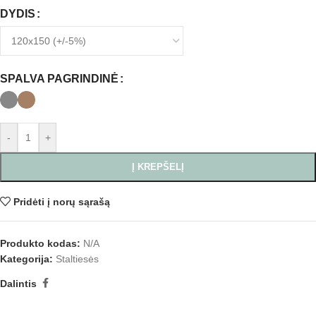
DYDIS
SPALVA PAGRINDINĖ
-
+
Į KREPŠELĮ
Pridėti į norų sąrašą
Produkto kodas:
N/A
Kategorija:
Staltiesės
Dalintis