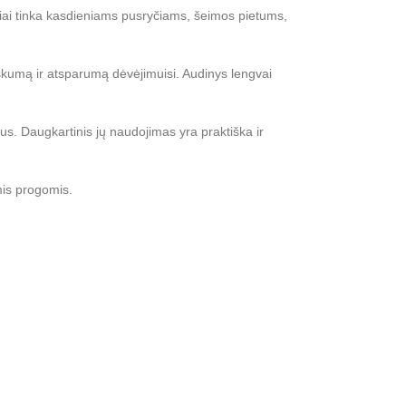
uikiai tinka kasdieniams pusryčiams, šeimos pietums,
iškumą ir atsparumą dėvėjimuisi. Audinys lengvai
ndus. Daugkartinis jų naudojimas yra praktiška ir
mis progomis.