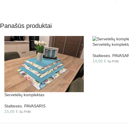
Panašūs produktai
Servetėlių komplekta
Staltiesės
,
PAVASAR
14,00
€
Su PVM
Servetėlių komplektas
Staltiesės
,
PAVASARIS
15,00
€
Su PVM