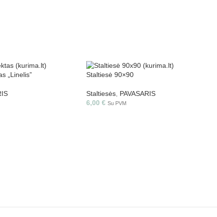
s „Linelis”
Staltiesė 90×90
IS
Staltiesės
,
PAVASARIS
6,00
€
Su PVM