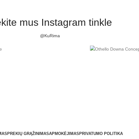
kite mus Instagram tinkle
@KuRima
MAS
PREKIŲ GRĄŽINIMAS
APMOKĖJIMAS
PRIVATUMO POLITIKA