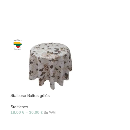
Staltiesė Baltos gėlės
Staltiesė Bijūnai
Staltiesės
Staltiesės
18,00
€
–
30,00
€
18,00
€
–
30,00
Su PVM