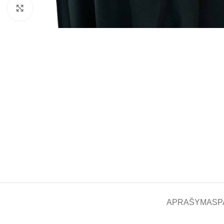
Padidinti
APRAŠYMAS
P