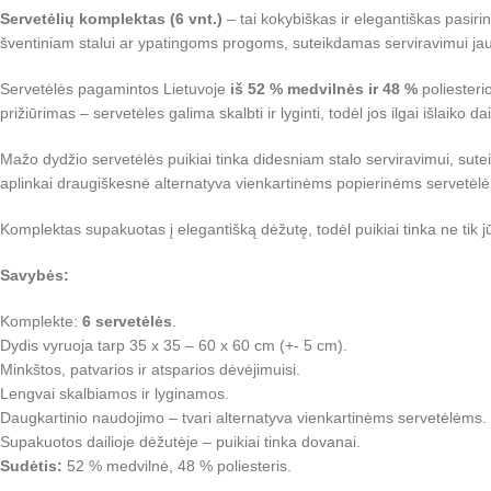
Servetėlių komplektas (6 vnt.)
– tai kokybiškas ir elegantiškas pasiri
šventiniam stalui ar ypatingoms progoms, suteikdamas serviravimui jau
Servetėlės pagamintos Lietuvoje
iš 52 % medvilnės ir 48 %
poliesteri
prižiūrimas – servetėles galima skalbti ir lyginti, todėl jos ilgai išlaiko da
Mažo dydžio servetėlės puikiai tinka didesniam stalo serviravimui, suteiki
aplinkai draugiškesnė alternatyva vienkartinėms popierinėms servetėl
Komplektas supakuotas į elegantišką dėžutę, todėl puikiai tinka ne tik 
Savybės:
Komplekte:
6 servetėlės
.
Dydis vyruoja tarp 35 x 35 – 60 x 60 cm (+- 5 cm).
Minkštos, patvarios ir atsparios dėvėjimuisi.
Lengvai skalbiamos ir lyginamos.
Daugkartinio naudojimo – tvari alternatyva vienkartinėms servetėlėms.
Supakuotos dailioje dėžutėje – puikiai tinka dovanai.
Sudėtis:
52 % medvilnė, 48 % poliesteris.