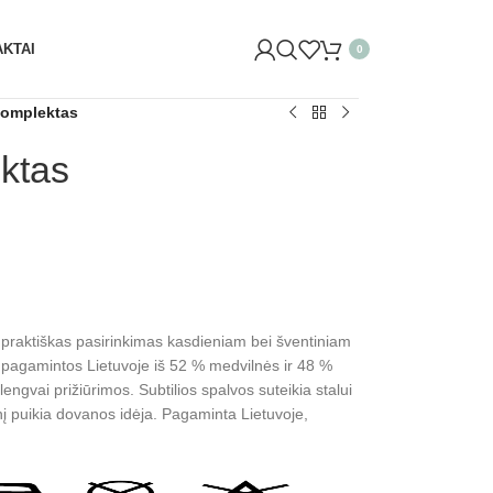
LIŲ G. 29 VILNIUJE)! ŠVĘSKITE KARTU IR GAUKITE 20% 
KTAI
0
komplektas
ktas
ir praktiškas pasirinkimas kasdieniam bei šventiniam
 pagamintos Lietuvoje iš 52 % medvilnės ir 48 %
 lengvai prižiūrimos. Subtilios spalvos suteikia stalui
inį puikia dovanos idėja. Pagaminta Lietuvoje,