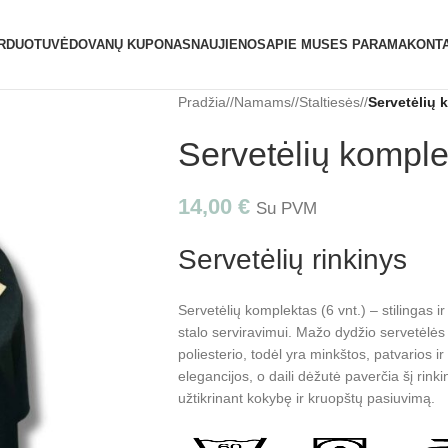
ATIDAROME NAUJĄ PARDUOTUVĘ ŽVĖRYNE (SĖ
RDUOTUVĖ
DOVANŲ KUPONAS
NAUJIENOS
APIE MUS
ES PARAMA
KONTA
Pradžia
/
Namams
/
Staltiesės
/
Servetėlių 
Servetėlių komple
14,00
€
Su PVM
Servetėlių rinkinys
Servetėlių komplektas (6 vnt.) – stilingas 
stalo serviravimui. Mažo dydžio servetėlės
poliesterio, todėl yra minkštos, patvarios ir
elegancijos, o daili dėžutė paverčia šį rink
užtikrinant kokybę ir kruopštų pasiuvimą.