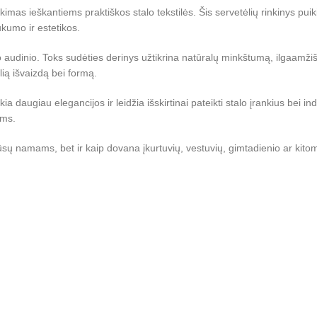
nkimas ieškantiems praktiškos stalo tekstilės. Šis servetėlių rinkinys p
kumo ir estetikos.
o audinio. Toks sudėties derinys užtikrina natūralų minkštumą, ilgaamž
ilią išvaizdą bei formą.
a daugiau elegancijos ir leidžia išskirtinai pateikti stalo įrankius bei i
ėms.
jūsų namams, bet ir kaip dovana įkurtuvių, vestuvių, gimtadienio ar kito