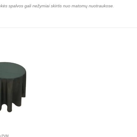
rekės spalvos gali nežymiai skirtis nuo matomų nuotraukose.
u PVM