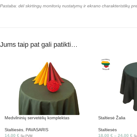
Pastaba: dėl skirtingų monitorių nustatymų ir ekrano charakteristikų p
Jums taip pat gali patikti…
Medvilninių servetėlių komplektas
Staltiesė Žalia
Staltiesės
,
PAVASARIS
Staltiesės
14,00
€
18,00
€
–
24,00
€
Su PVM
S