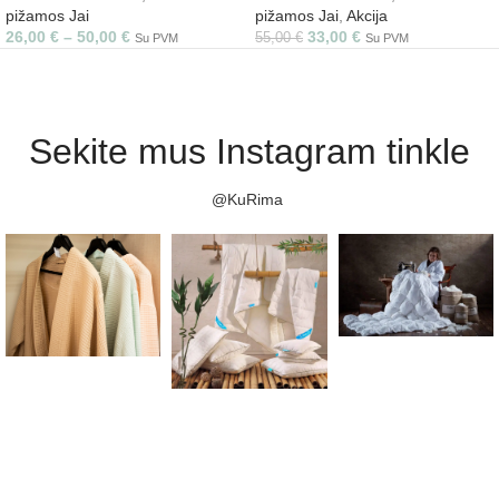
pižamos Jai
pižamos Jai
,
Akcija
26,00
€
–
50,00
€
33,00
€
55,00
€
Su PVM
Su PVM
Sekite mus Instagram tinkle
@KuRima