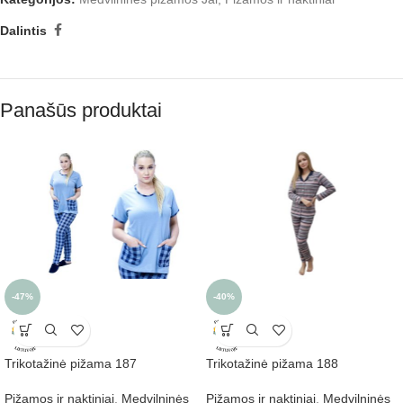
Dalintis
Panašūs produktai
-47%
-40%
Trikotažinė pižama 187
Trikotažinė pižama 188
Pižamos ir naktiniai
,
Medvilninės
Pižamos ir naktiniai
,
Medvilninės