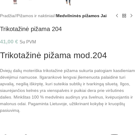
Pradžia
/
Pižamos ir naktiniai
/
Medvilninės pižamos Jai
Trikotažinė pižama 204
41,00
€
Su PVM
Trikotažinė pižama mod.204
Dviejų dalių moteriška trikotažinė pižama sukurta patogiam kasdieniam
dėvėjimui namuose. Ilgarankovė lengvai įliemenuota palaidinė turi
apvalią, negilią iškirptę, kuri suteikia subtilų ir tvarkingą siluetą. Ilgos,
siaurėjančios kelnės yra vienspalvės ir puikiai dera prie viršutinės
dalies. Minkštas 100 % medvilnės audinys yra švelnus, kvėpuojantis ir
malonus odai. Pagaminta Lietuvoje, užtikrinant kokybę ir kruopštų
pasiuvimą.