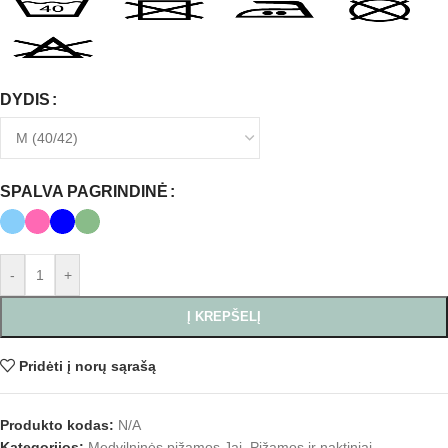
DYDIS
SPALVA PAGRINDINĖ
-
+
Į KREPŠELĮ
Pridėti į norų sąrašą
Produkto kodas:
N/A
Kategorijos:
Medvilninės pižamos Jai
,
Pižamos ir naktiniai