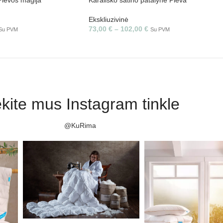
Ekskliuzivinė
73,00
€
–
102,00
€
Su PVM
Su PVM
kite mus Instagram tinkle
@KuRima