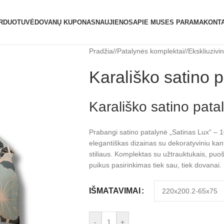
ATIDAROME NAUJĄ PARDUOTUVĘ ŽVĖRYNE (SĖ
RDUOTUVĖ
DOVANŲ KUPONAS
NAUJIENOS
APIE MUS
ES PARAMA
KONTA
Pradžia
/
Patalynės komplektai
/
Ekskliuzivi
Karališko satino p
Karališko satino pata
Prabangi satino patalynė „Satinas Lux“ – 1
elegantiškas dizainas su dekoratyviniu kant
stiliaus. Komplektas su užtrauktukais, pu
puikus pasirinkimas tiek sau, tiek dovanai.
IŠMATAVIMAI
-
+