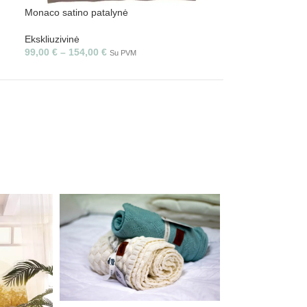
Monaco satino patalynė
Elegance”
Ekskliuzivinė
Ekskliuzivinė
72,00
€
–
116,0
99,00
€
–
154,00
€
Su PVM