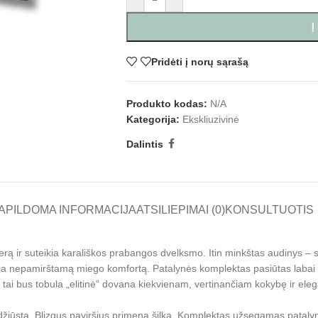
Į
Pridėti į norų sąrašą
Produkto kodas:
N/A
Kategorija:
Ekskliuzivinė
Dalintis
APILDOMA INFORMACIJA
ATSILIEPIMAI (0)
KONSULTUOTIS
rą ir suteikia karališkos prabangos dvelksmo. Itin minkštas audinys – s
antuoja nepamirštamą miego komfortą. Patalynės komplektas pasiūtas labai 
 tai bus tobula „elitinė“ dovana kiekvienam, vertinančiam kokybę ir eleg
i džiūsta. Blizgus paviršius primena šilką. Komplektas užsegamas pataly