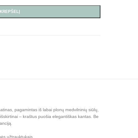
 KREPŠELĮ
atinas, pagamintas iš labai plonų medvilninių siūlų,
išskirtinai – kraštus puošia elegantiškas kantas. Be
anciją.
nės užtrauktukais.