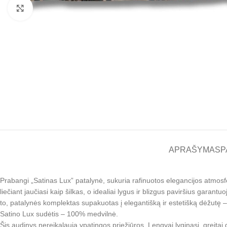
Padidinti
APRAŠYMAS
P
Prabangi „Satinas Lux” patalynė, sukuria rafinuotos elegancijos atmosfe
liečiant jaučiasi kaip šilkas, o idealiai lygus ir blizgus paviršius gar
to, patalynės komplektas supakuotas į elegantišką ir estetišką dėžutę –
Satino Lux sudėtis – 100% medvilnė.
Šis audinys nereikalauja ypatingos priežiūros. Lengvai lyginasi, greita