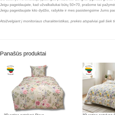
Jeigu pageidaujate, kad užvalkaliukai būtų 50×70, prašome tai pažymė
Jeigu pageidaujate kito dydžio, rašykite ir mes pasistengsime Jums pad
Atsižvelgiant į monitoriaus charakteristikas, prekės atspalviai gali šiek t
Panašūs produktai
3D satino patalynė Pieva
3D satino patalynė 