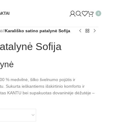
LIŲ G. 29 VILNIUJE)! ŠVĘSKITE KARTU IR GAUKITE 20% N
KTAI
0
nė
/
Karališko satino patalynė Sofija
atalynė Sofija
lynė
00 % medvilnė, šilko švelnumo pojūtis ir
u. Sukurta ieškantiems išskirtinio komforto ir
oštas KANTU bei supakuotas dovaninėje dėžutėje –