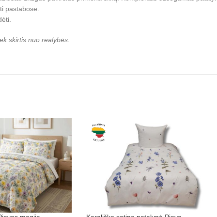
ti pastabose.
ėti.
iek skirtis nuo realybės.
Pievos magija
Karališko satino patalynė Pieva