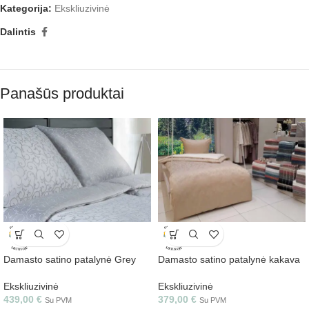
Kategorija:
Ekskliuzivinė
Dalintis
Panašūs produktai
Damasto satino patalynė Grey
Damasto satino patalynė kakava
Ekskliuzivinė
Ekskliuzivinė
439,00
€
379,00
€
Su PVM
Su PVM