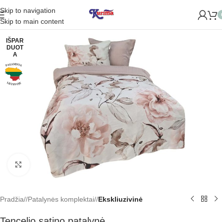
Skip to navigation
ROME NAUJĄ PARDUOTUVĘ ŽVĖRYNE (SĖLIŲ G. 29 VILNIUJE
Skip to main content
IŠPAR
DUOT
A
Padidinti
Pradžia
/
Patalynės komplektai
/
Ekskliuzivinė
Tencelio satino patalynė