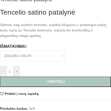
Tencelio satino patalynė
Satinas, kaip audimo technika, suteikia blizgumo ir prabangos pojūtį,
kuris, kartu su Tencelio švelnumu, sukuria itin komfortišką ir
elegantišką miego aplinką.
IŠMATAVIMAI
-
+
Į KREPŠELĮ
Pridėti į norų sąrašą
Produkto kodas:
N/A