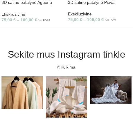
3D satino patalynė Aguonų
3D satino patalynė Pieva
laukas
Ekskliuzivinė
Ekskliuzivinė
75,00
€
–
109,00
€
75,00
€
–
109,00
€
Su PVM
Su PVM
Sekite mus Instagram tinkle
@KuRima