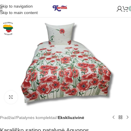
Skip to navigation
Skip to main content
Padidinti
Pradžia
/
Patalynės komplektai
/
Ekskliuzivinė
Karališko satino patalynė Aguonos