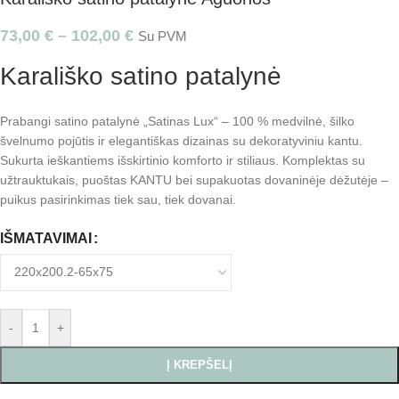
73,00
€
–
102,00
€
Su PVM
Karališko satino patalynė
Prabangi satino patalynė „Satinas Lux“ – 100 % medvilnė, šilko
švelnumo pojūtis ir elegantiškas dizainas su dekoratyviniu kantu.
Sukurta ieškantiems išskirtinio komforto ir stiliaus. Komplektas su
užtrauktukais, puoštas KANTU bei supakuotas dovaninėje dėžutėje –
puikus pasirinkimas tiek sau, tiek dovanai.
IŠMATAVIMAI
-
+
Į KREPŠELĮ