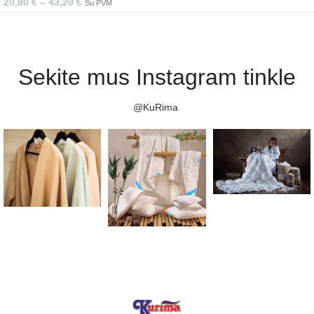
20,80
€
–
43,20
€
Su PVM
Sekite mus Instagram tinkle
@KuRima