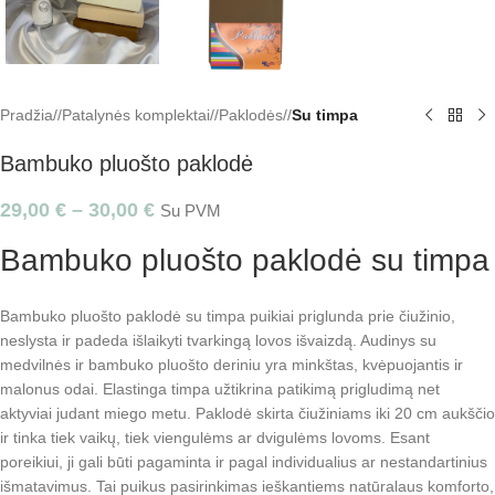
Pradžia
/
Patalynės komplektai
/
Paklodės
/
Su timpa
Bambuko pluošto paklodė
29,00
€
–
30,00
€
Su PVM
Bambuko pluošto paklodė su timpa
Bambuko pluošto paklodė su timpa puikiai priglunda prie čiužinio,
neslysta ir padeda išlaikyti tvarkingą lovos išvaizdą. Audinys su
medvilnės ir bambuko pluošto deriniu yra minkštas, kvėpuojantis ir
malonus odai. Elastinga timpa užtikrina patikimą prigludimą net
aktyviai judant miego metu. Paklodė skirta čiužiniams iki 20 cm aukščio
ir tinka tiek vaikų, tiek viengulėms ar dvigulėms lovoms. Esant
poreikiui, ji gali būti pagaminta ir pagal individualius ar nestandartinius
išmatavimus. Tai puikus pasirinkimas ieškantiems natūralaus komforto,