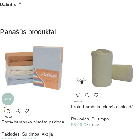
Dalintis
Panašūs produktai
-20%
Frote-bambuko pluošto paklodė
30 cm aukščio
Paklodės
,
Su timpa
Frote-bambuko pluošto paklodė
53,00
€
Su PVM
Paklodės
,
Su timpa
,
Akcija