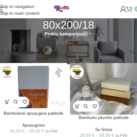
Skip to navigation
ROME NAUJĄ PARDUOTUVĘ ŽVĖRYNE (SĖLIŲ G. 29 VILNIUJE)
Skip to main content
80x200/18
Prekių kategorijos
Pradžia
/
Produkto Dydis
/
80x200/18
Rodomi visi rezultatai: 8
Šoninis meniu
Bambukinė apsauginė paklodė
Bambuko pluošto paklodė
Apsauginės
Su timpa
22,00
€
–
35,00
€
Su PVM
29,00
€
–
30,00
€
Su PVM