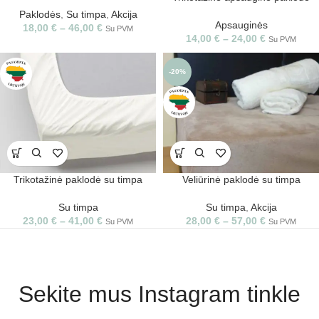
Paklodės
,
Su timpa
,
Akcija
Apsauginės
18,00
€
–
46,00
€
Su PVM
14,00
€
–
24,00
€
Su PVM
-20%
Trikotažinė paklodė su timpa
Veliūrinė paklodė su timpa
Su timpa
Su timpa
,
Akcija
23,00
€
–
41,00
€
28,00
€
–
57,00
€
Su PVM
Su PVM
Sekite mus Instagram tinkle