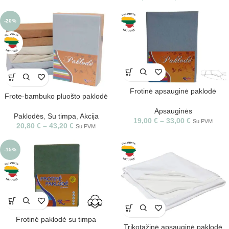
-20%
Frotinė apsauginė paklodė
Frote-bambuko pluošto paklodė
Apsauginės
Paklodės
,
Su timpa
,
Akcija
19,00
€
–
33,00
€
Su PVM
20,80
€
–
43,20
€
Su PVM
-15%
Frotinė paklodė su timpa
Trikotažinė apsauginė paklodė