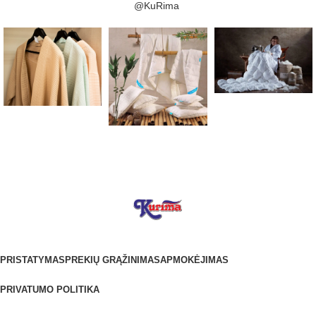
@KuRima
PRISTATYMAS
PREKIŲ GRĄŽINIMAS
APMOKĖJIMAS
PRIVATUMO POLITIKA