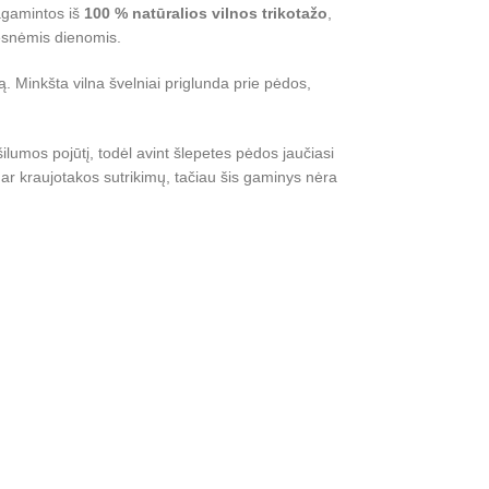
agamintos iš
100 % natūralios vilnos trikotažo
,
tesnėmis dienomis.
ą. Minkšta vilna švelniai priglunda prie pėdos,
ilumos pojūtį, todėl avint šlepetes pėdos jaučiasi
ar kraujotakos sutrikimų, tačiau šis gaminys nėra