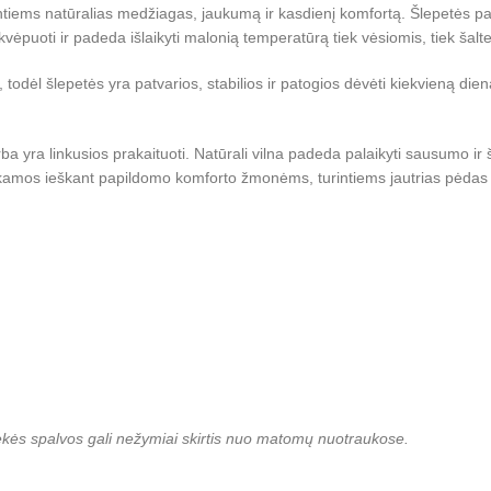
ntiems natūralias medžiagas, jaukumą ir kasdienį komfortą. Šlepetės p
kvėpuoti ir padeda išlaikyti malonią temperatūrą tiek vėsiomis, tiek šal
 todėl šlepetės yra patvarios, stabilios ir patogios dėvėti kiekvieną dien
 yra linkusios prakaituoti. Natūrali vilna padeda palaikyti sausumo ir š
enkamos ieškant papildomo komforto žmonėms, turintiems jautrias pėdas 
rekės spalvos gali nežymiai skirtis nuo matomų nuotraukose.