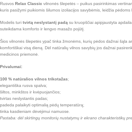
Rusvos
Relax Classic
vilnonės šlepetės – puikus pasirinkimas vertina
kuris pasižymi puikiomis šilumos izoliacijos savybėmis, leidžia pėdoms 
Modelis turi
tvirtą neslystantį padą
su kruopščiai apipjaustyta apdaila,
suteikdama komforto ir lengvo masažo pojūtį.
Šios vilnonės šlepetės ypač tinka žmonėms, kurių pėdos dažnai šąla arba
komfortiškai visą dieną. Dėl natūralių vilnos savybių jos dažnai pasir
medicinos priemonė.
Privalumai:
100 % natūralios vilnos trikotažas
;
elegantiška rusva spalva;
šiltos, minkštos ir kvėpuojančios;
tvirtas neslystantis padas;
padeda palaikyti optimalią pėdų temperatūrą;
tinka kasdieniam dėvėjimui namuose.
Pastaba: dėl skirtingų monitorių nustatymų ir ekrano charakteristikų p