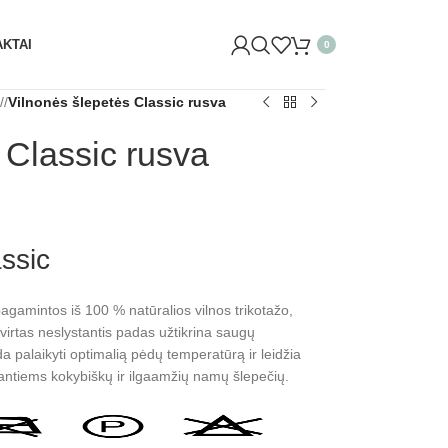
IŲ G. 29 VILNIUJE)! ŠVĘSKITE KARTU IR GAUKITE 20% NU
KTAI
0
/
Vilnonės šlepetės Classic rusva
 Classic rusva
ssic
agamintos iš 100 % natūralios vilnos trikotažo,
 Tvirtas neslystantis padas užtikrina saugų
 palaikyti optimalią pėdų temperatūrą ir leidžia
kantiems kokybiškų ir ilgaamžių namų šlepečių.