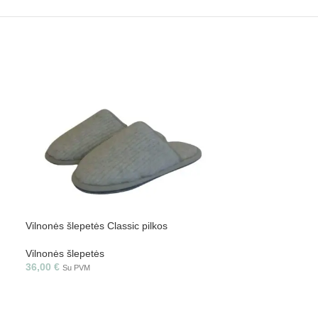
Vilnonės šlepetės Classic pilkos
Vilnonės šlepetė
Vilnonės šlepetės
Vilnonės šlepetė
36,00
€
Su PVM
36,00
€
–
38,00