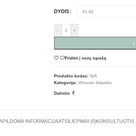
DYDIS
-
+
Į
Pridėti į norų sąrašą
Produkto kodas:
N/A
Kategorija:
Vilnonės šlepetės
Dalintis
APILDOMA INFORMACIJA
ATSILIEPIMAI (0)
KONSULTUOTIS