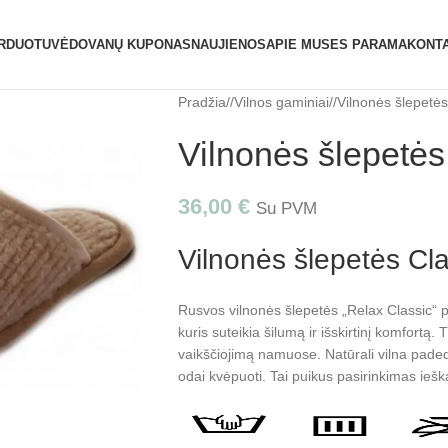
ATIDAROME NAUJĄ PARDUOTUVĘ ŽVĖRYNE (SĖL
RDUOTUVĖ
DOVANŲ KUPONAS
NAUJIENOS
APIE MUS
ES PARAMA
KONTA
Pradžia
/
Vilnos gaminiai
/
Vilnonės šlepetės
Vilnonės šlepetės
36,00
€
Su PVM
Vilnonės šlepetės Cla
Rusvos vilnonės šlepetės „Relax Classic“ p
kuris suteikia šilumą ir išskirtinį komfortą.
vaikščiojimą namuose. Natūrali vilna padeda
odai kvėpuoti. Tai puikus pasirinkimas ieš