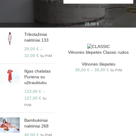
Vilnonė įspiriamos šlepetės Relax II
Vilnonės šlepetės
PERKAMIAUSI
28,00
€
Su PVM
Trikotažiniai
naktiniai 133
29,00
€
–
Vilnonės šlepetės Classic rudos
32,00
€
Su PVM
Vilnonės šlepetės
36,00
€
–
38,00
€
Su PVM
Ilgas chalatas
Puriena su
užtrauktuku
123,00
€
–
127,00
€
Su
PVM
Bambukiniai
naktiniai 268
40,00
€
Su PVM