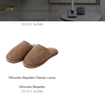
Vilnonė įspiriamos šlepetės RELAX
II rusva
Vilnonės šlepetės
28,00
€
Su PVM
Vilnonės šlepetės Classic rusva
Vilnonės šlepetės
36,00
€
Su PVM