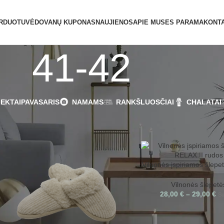
ATIDAROME NAUJĄ PARDUOTUVĘ ŽVĖRY
RDUOTUVĖ
DOVANŲ KUPONAS
NAUJIENOS
APIE MUS
ES PARAMA
KONTA
41-42
EKTAI
PAVASARIS
NAMAMS
RANKŠLUOSČIAI
CHALATAI
Rodyti
9
12
1
Vilnonės įspiriamos šlep
II rudos
Vilnonės šlepetė
28,00
€
–
29,00
€
S