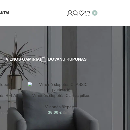
NE (SĖLIŲ G. 29 VILNIUJE)! ŠVĘSKITE KARTU IR GAUKITE
KTAI
0
VILNOS GAMINIAI
DOVANŲ KUPONAS
8
24
etės RELAX
Vilnonės šlepetės Classic pilkos
Vilnonės šlepetės
s
36,00
€
Su PVM
u PVM