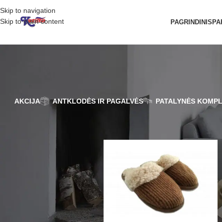
Skip to navigation
Skip to main content
PAGRINDINIS
PA
AKCIJA
ANTKLODĖS IR PAGALVĖS
PATALYNĖS KOMPL
FILTRUOTI PAGAL
Pradžia
/
Produkto Dydis
/
41-42
KAINĄ
FILTRUOTI