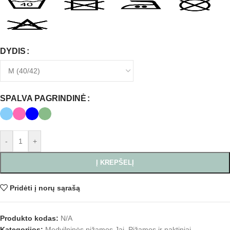
DYDIS
SPALVA PAGRINDINĖ
-
+
Į KREPŠELĮ
Pridėti į norų sąrašą
Produkto kodas:
N/A
Kategorijos:
Medvilninės pižamos Jai
,
Pižamos ir naktiniai