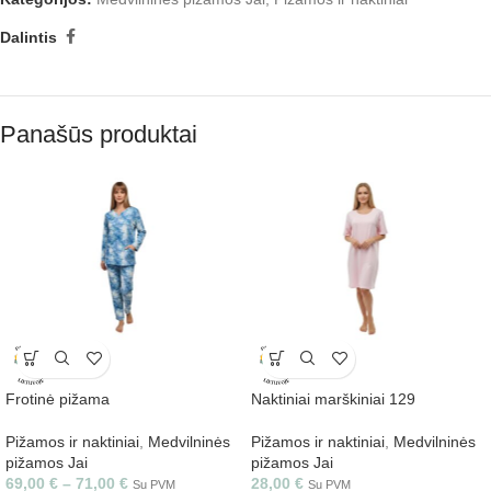
Dalintis
Panašūs produktai
Frotinė pižama
Naktiniai marškiniai 129
Pižamos ir naktiniai
,
Medvilninės
Pižamos ir naktiniai
,
Medvilninės
pižamos Jai
pižamos Jai
69,00
€
–
71,00
€
28,00
€
Su PVM
Su PVM