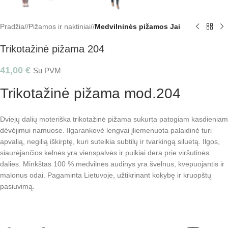
Pradžia
/
Pižamos ir naktiniai
/
Medvilninės pižamos Jai
Trikotažinė pižama 204
41,00
€
Su PVM
Trikotažinė pižama mod.204
Dviejų dalių moteriška trikotažinė pižama sukurta patogiam kasdieniam
dėvėjimui namuose. Ilgarankovė lengvai įliemenuota palaidinė turi
apvalią, negilią iškirptę, kuri suteikia subtilų ir tvarkingą siluetą. Ilgos,
siaurėjančios kelnės yra vienspalvės ir puikiai dera prie viršutinės
dalies. Minkštas 100 % medvilnės audinys yra švelnus, kvėpuojantis ir
malonus odai. Pagaminta Lietuvoje, užtikrinant kokybę ir kruopštų
pasiuvimą.