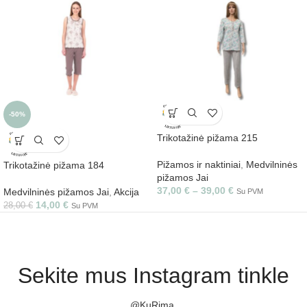
-50%
Trikotažinė pižama 215
Pižamos ir naktiniai
,
Medvilninės
Trikotažinė pižama 184
pižamos Jai
37,00
€
–
39,00
€
Medvilninės pižamos Jai
,
Akcija
Su PVM
14,00
€
28,00
€
Su PVM
Sekite mus Instagram tinkle
@KuRima