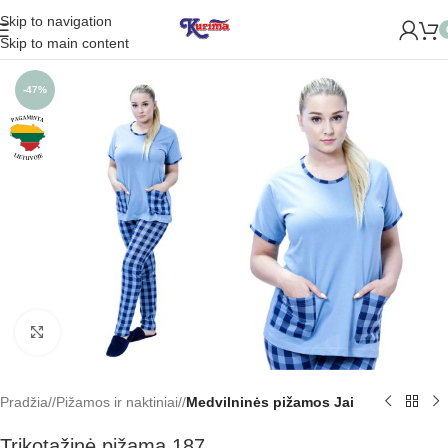
Skip to navigation
ROME NAUJĄ PARDUOTUVĘ ŽVĖRYNE (SĖLIŲ G. 29 VILNIUJE)
Skip to main content
-47%
Padidinti
Pradžia
/
Pižamos ir naktiniai
/
Medvilninės pižamos Jai
Trikotažinė pižama 187