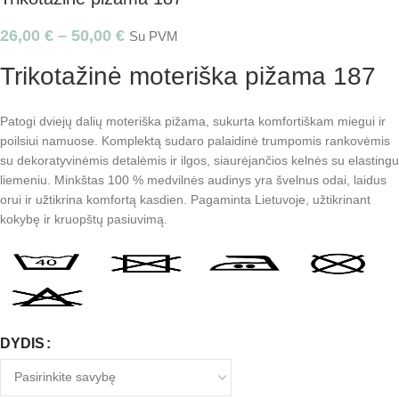
26,00
€
–
50,00
€
Su PVM
Trikotažinė moteriška pižama 187
Patogi dviejų dalių moteriška pižama, sukurta komfortiškam miegui ir
poilsiui namuose. Komplektą sudaro palaidinė trumpomis rankovėmis
su dekoratyvinėmis detalėmis ir ilgos, siaurėjančios kelnės su elastingu
liemeniu. Minkštas 100 % medvilnės audinys yra švelnus odai, laidus
orui ir užtikrina komfortą kasdien. Pagaminta Lietuvoje, užtikrinant
kokybę ir kruopštų pasiuvimą.
DYDIS