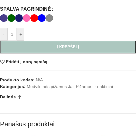
SPALVA PAGRINDINĖ
-
+
Į KREPŠELĮ
Pridėti į norų sąrašą
Produkto kodas:
N/A
Kategorijos:
Medvilninės pižamos Jai
,
Pižamos ir naktiniai
Dalintis
Panašūs produktai