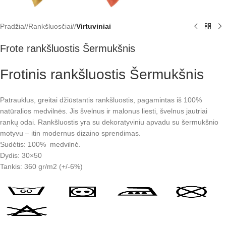
Pradžia
/
Rankšluosčiai
/
Virtuviniai
Frote rankšluostis Šermukšnis
Frotinis rankšluostis Šermukšnis
Patrauklus, greitai džiūstantis rankšluostis, pagamintas iš 100%
natūralios medvilnės. Jis švelnus ir malonus liesti, švelnus jautriai
rankų odai. Rankšluostis yra su dekoratyviniu apvadu su šermukšnio
motyvu – itin modernus dizaino sprendimas.
Sudėtis: 100% medvilnė.
Dydis: 30×50
Tankis: 360 gr/m2 (+/-6%)