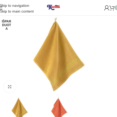
Skip to navigation
ROME NAUJĄ PARDUOTUVĘ ŽVĖRYNE (SĖLIŲ G. 29 VILNIUJE)
Skip to main content
IŠPAR
DUOT
A
Padidinti