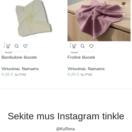
Bambukinė šluostė
Frotinė šluostė
Virtuviniai
,
Namams
Virtuviniai
,
Namams
0,30
€
0,20
€
Su PVM
Su PVM
Sekite mus Instagram tinkle
@KuRima