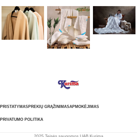
PRISTATYMAS
PREKIŲ GRĄŽINIMAS
APMOKĖJIMAS
PRIVATUMO POLITIKA
2025 Teisės saugomos UAB Kurima