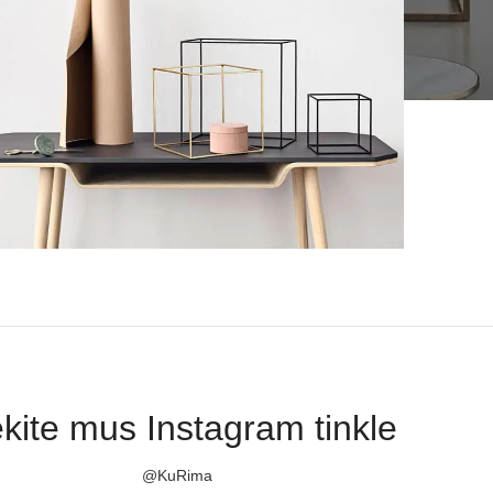
Kitchen
o uteu ullamcorper
kite mus Instagram tinkle
@KuRima