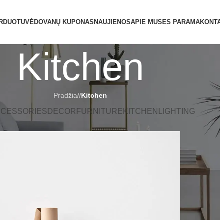
ATIDAROME NAUJĄ PARDUOTUVĘ ŽVĖR
RDUOTUVĖ
DOVANŲ KUPONAS
NAUJIENOS
APIE MUS
ES PARAMA
KONTA
Kitchen
Pradžia
/
Kitchen
CESSORIES
DECOR
FURNITURE
KITCHEN
LIGHTING