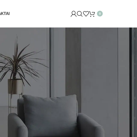
YNE (SĖLIŲ G. 29 VILNIUJE)! ŠVĘSKITE KARTU IR GAUKIT
KTAI
0