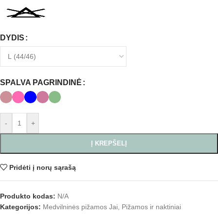
DYDIS
SPALVA PAGRINDINĖ
-
+
Į KREPŠELĮ
Pridėti į norų sąrašą
Produkto kodas:
N/A
Kategorijos:
Medvilninės pižamos Jai
,
Pižamos ir naktiniai