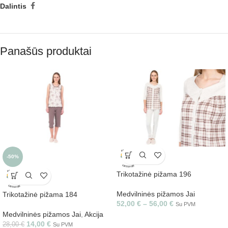
Dalintis
Panašūs produktai
-50%
Trikotažinė pižama 196
Medvilninės pižamos Jai
Trikotažinė pižama 184
52,00
€
–
56,00
€
Su PVM
Medvilninės pižamos Jai
,
Akcija
14,00
€
28,00
€
Su PVM