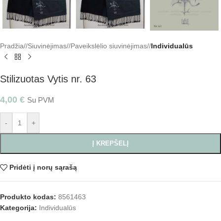
Pradžia
/
Siuvinėjimas
/
Paveikslėlio siuvinėjimas
/
Individualūs
Stilizuotas Vytis nr. 63
4,00
€
Su PVM
-
+
Į KREPŠELĮ
Pridėti į norų sąrašą
Produkto kodas:
8561463
Kategorija:
Individualūs