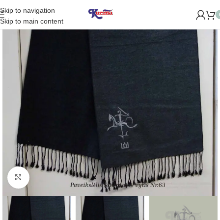
Skip to navigation
IDAROME NAUJĄ PARDUOTUVĘ ŽVĖRYNE (SĖLIŲ G. 29 VILNIU
Skip to main content
Padidinti