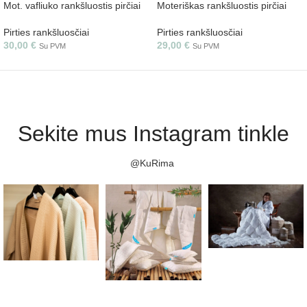
Mot. vafliuko rankšluostis pirčiai
Moteriškas rankšluostis pirčiai
Pirties rankšluosčiai
Pirties rankšluosčiai
30,00
€
29,00
€
Su PVM
Su PVM
Sekite mus Instagram tinkle
@KuRima