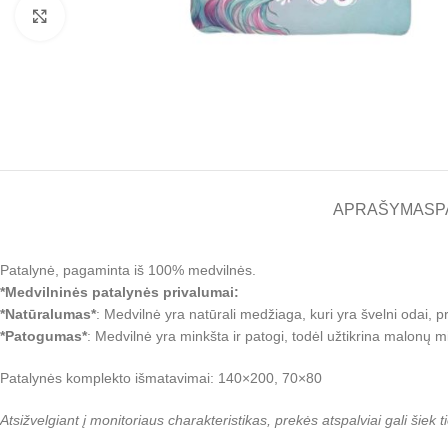
Padidinti
APRAŠYMAS
P
Patalynė, pagaminta iš 100% medvilnės.
*Medvilninės patalynės privalumai:
*Natūralumas*
: Medvilnė yra natūrali medžiaga, kuri yra švelni odai, p
*Patogumas*
: Medvilnė yra minkšta ir patogi, todėl užtikrina malonų m
Patalynės komplekto išmatavimai: 140×200, 70×80
Atsižvelgiant į monitoriaus charakteristikas, prekės atspalviai gali šiek t