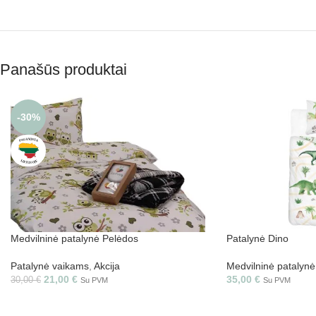
Panašūs produktai
-30%
Medvilninė patalynė Pelėdos
Patalynė Dino
Patalynė vaikams
,
Akcija
Medvilninė patalynė
21,00
€
35,00
€
30,00
€
Su PVM
Su PVM