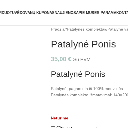
ATIDAROME NAUJĄ PARDUOTUVĘ ŽVĖRY
RDUOTUVĖ
DOVANŲ KUPONAS
NAUJIENOS
APIE MUS
ES PARAMA
KONTA
Pradžia
/
Patalynės komplektai
/
Patalynė v
Patalynė Ponis
35,00
€
Su PVM
Patalynė Ponis
Patalynė, pagaminta iš 100% medvilnės
Patalynės komplekto išmatavimai: 140×20
Neturime