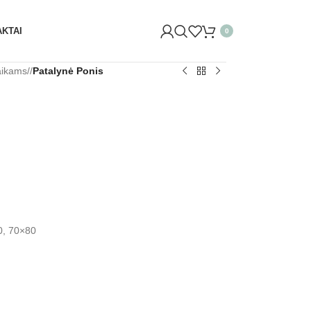
NE (SĖLIŲ G. 29 VILNIUJE)! ŠVĘSKITE KARTU IR GAUKITE
KTAI
0
aikams
/
Patalynė Ponis
0, 70×80