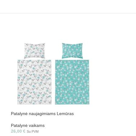
-30%
Patalynė naujag
Patalynė naujagimiams Lemūras
Patalynė vaikam
Patalynė vaikams
21,00
€
30,00
€
S
26,00
€
Su PVM