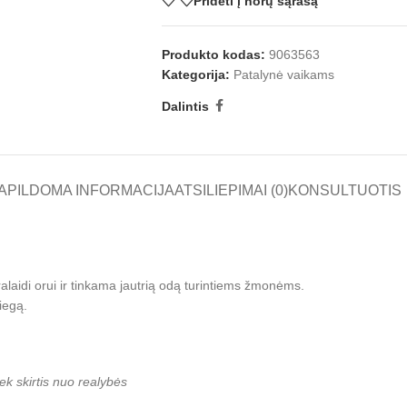
Pridėti į norų sąrašą
Produkto kodas:
9063563
Kategorija:
Patalynė vaikams
Dalintis
APILDOMA INFORMACIJA
ATSILIEPIMAI (0)
KONSULTUOTIS
ralaidi orui ir tinkama jautrią odą turintiems žmonėms.
iegą.
iek skirtis nuo realybės