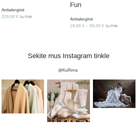
Fun
Antialerginė
229,00
€
Su PVM
Antialerginė
19,00
€
–
89,00
€
Su PVM
Sekite mus Instagram tinkle
@KuRima