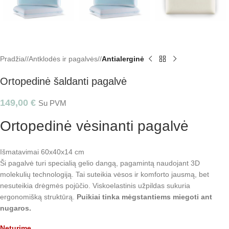
Pradžia
/
Antklodės ir pagalvės
/
Antialerginė
Ortopedinė šaldanti pagalvė
149,00
€
Su PVM
Ortopedinė vėsinanti pagalvė
Išmatavimai 60x40x14 cm
Ši pagalvė turi specialią gelio dangą, pagamintą naudojant 3D
molekulių technologiją. Tai suteikia vėsos ir komforto jausmą, bet
nesuteikia drėgmės pojūčio. Viskoelastinis užpildas sukuria
ergonomišką struktūrą.
Puikiai tinka mėgstantiems miegoti ant
nugaros.
Neturime