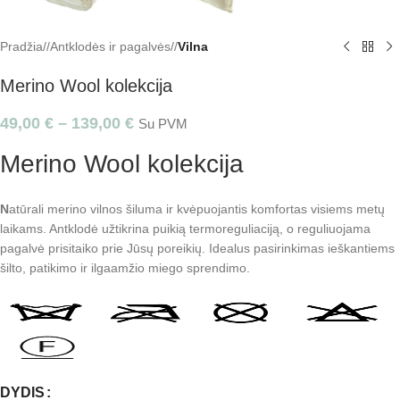
Pradžia
/
Antklodės ir pagalvės
/
Vilna
Merino Wool kolekcija
49,00
€
–
139,00
€
Su PVM
Merino Wool kolekcija
N
atūrali merino vilnos šiluma ir kvėpuojantis komfortas visiems metų
laikams. Antklodė užtikrina puikią termoreguliaciją, o reguliuojama
pagalvė prisitaiko prie Jūsų poreikių. Idealus pasirinkimas ieškantiems
šilto, patikimo ir ilgaamžio miego sprendimo.
DYDIS