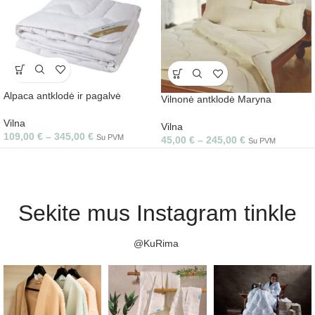
Alpaca antklodė ir pagalvė
Vilnonė antklodė Maryna
Vilna
Vilna
109,00
€
–
345,00
€
Su PVM
45,00
€
–
245,00
€
Su PVM
Sekite mus Instagram tinkle
@KuRima