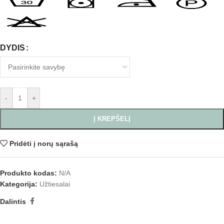
DYDIS
-
+
Į KREPŠELĮ
Pridėti į norų sąrašą
Produkto kodas:
N/A
Kategorija:
Užtiesalai
Dalintis