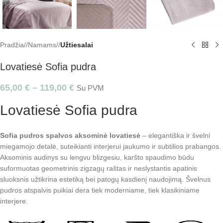
Pradžia
/
Namams
/
Užtiesalai
Lovatiesė Sofia pudra
65,00
€
–
119,00
€
Su PVM
Lovatiesė Sofia pudra
Sofia pudros spalvos aksominė lovatiesė
– elegantiška ir švelni
miegamojo detalė, suteikianti interjerui jaukumo ir subtilios prabangos.
Aksominis audinys su lengvu blizgesiu, karšto spaudimo būdu
suformuotas geometrinis zigzagų raštas ir neslystantis apatinis
sluoksnis užtikrina estetiką bei patogų kasdienį naudojimą. Švelnus
pudros atspalvis puikiai dera tiek moderniame, tiek klasikiniame
interjere.