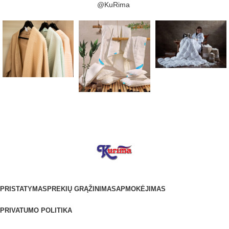
@KuRima
PRISTATYMAS
PREKIŲ GRĄŽINIMAS
APMOKĖJIMAS
PRIVATUMO POLITIKA