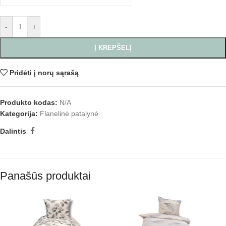
-
+
Į KREPŠELĮ
Pridėti į norų sąrašą
Produkto kodas:
N/A
Kategorija:
Flanelinė patalynė
Dalintis
Panašūs produktai