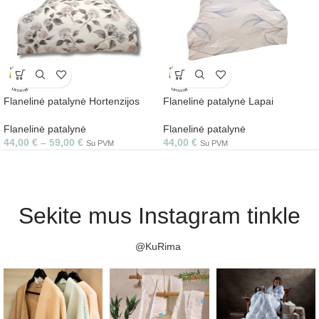
Flanelinė patalynė Hortenzijos
Flanelinė patalynė Lapai
Flanelinė patalynė
Flanelinė patalynė
44,00
€
–
59,00
€
44,00
€
Su PVM
Su PVM
Sekite mus Instagram tinkle
@KuRima