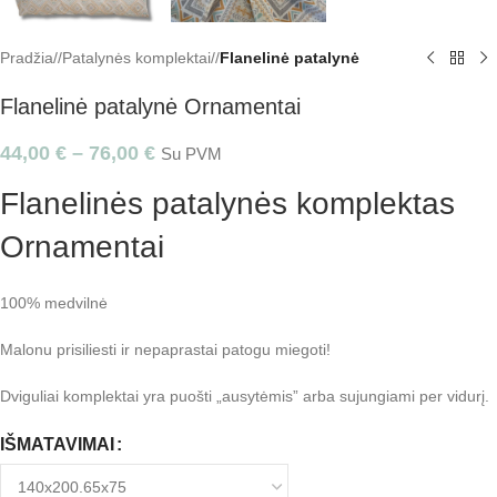
Pradžia
/
Patalynės komplektai
/
Flanelinė patalynė
Flanelinė patalynė Ornamentai
44,00
€
–
76,00
€
Su PVM
Flanelinės patalynės komplektas
Ornamentai
100% medvilnė
Malonu prisiliesti ir nepaprastai patogu miegoti!
Dviguliai komplektai yra puošti „ausytėmis” arba sujungiami per vidurį.
IŠMATAVIMAI