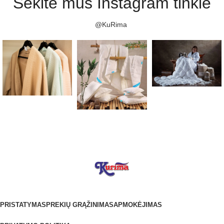
Sekite mus Instagram tinkle
@KuRima
PRISTATYMAS
PREKIŲ GRĄŽINIMAS
APMOKĖJIMAS