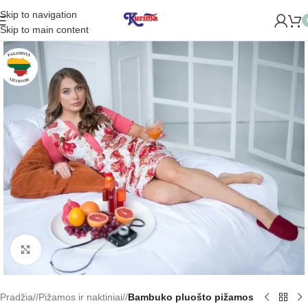
Skip to navigation
ROME NAUJĄ PARDUOTUVĘ ŽVĖRYNE (SĖLIŲ G. 29 VILNIUJE)
Skip to main content
Padidinti
Pradžia
/
Pižamos ir naktiniai
/
Bambuko pluošto pižamos