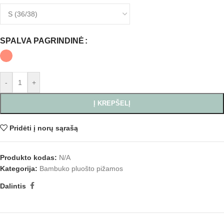
SPALVA PAGRINDINĖ
-
+
Į KREPŠELĮ
Pridėti į norų sąrašą
Produkto kodas:
N/A
Kategorija:
Bambuko pluošto pižamos
Dalintis