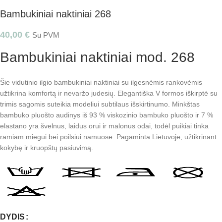
Bambukiniai naktiniai 268
40,00
€
Su PVM
Bambukiniai naktiniai mod. 268
Šie vidutinio ilgio bambukiniai naktiniai su ilgesnėmis rankovėmis
užtikrina komfortą ir nevaržo judesių. Elegantiška V formos iškirptė su
trimis sagomis suteikia modeliui subtilaus išskirtinumo. Minkštas
bambuko pluošto audinys iš 93 % viskozinio bambuko pluošto ir 7 %
elastano yra švelnus, laidus orui ir malonus odai, todėl puikiai tinka
ramiam miegui bei poilsiui namuose. Pagaminta Lietuvoje, užtikrinant
kokybę ir kruopštų pasiuvimą.
DYDIS