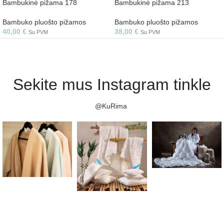
Bambukinė pižama 178
Bambukinė pižama 213
Bambuko pluošto pižamos
Bambuko pluošto pižamos
40,00
€
38,00
€
Su PVM
Su PVM
Sekite mus Instagram tinkle
@KuRima