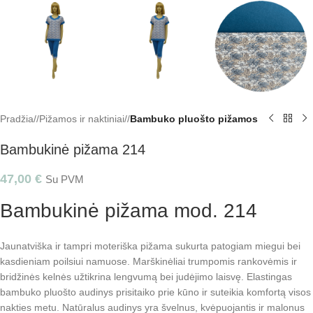
Pradžia
/
Pižamos ir naktiniai
/
Bambuko pluošto pižamos
Bambukinė pižama 214
47,00
€
Su PVM
Bambukinė pižama mod. 214
Jaunatviška ir tampri moteriška pižama sukurta patogiam miegui bei
kasdieniam poilsiui namuose. Marškinėliai trumpomis rankovėmis ir
bridžinės kelnės užtikrina lengvumą bei judėjimo laisvę. Elastingas
bambuko pluošto audinys prisitaiko prie kūno ir suteikia komfortą visos
nakties metu. Natūralus audinys yra švelnus, kvėpuojantis ir malonus