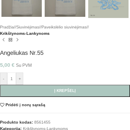
Pradžia
/
Siuvinėjimas
/
Paveikslėlio siuvinėjimas
/
Krikštynoms-Lankynoms
Angeliukas Nr.55
5,00
€
Su PVM
-
+
Į KREPŠELĮ
Pridėti į norų sąrašą
Produkto kodas:
8561455
Kategorija:
Krikštynoms-Lankynoms