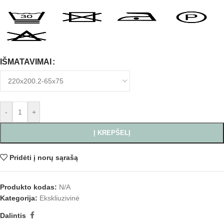
IŠMATAVIMAI
-
+
Į KREPŠELĮ
Pridėti į norų sąrašą
Produkto kodas:
N/A
Kategorija:
Ekskliuzivinė
Dalintis