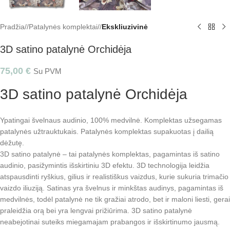
Pradžia
/
Patalynės komplektai
/
Ekskliuzivinė
3D satino patalynė Orchidėja
75,00
€
Su PVM
3D satino patalynė Orchidėja
Ypatingai švelnaus audinio, 100% medvilnė. Komplektas užsegamas
patalynės užtrauktukais. Patalynės komplektas supakuotas į dailią
dėžutę.
3D satino patalynė – tai patalynės komplektas, pagamintas iš satino
audinio, pasižymintis išskirtiniu 3D efektu. 3D technologija leidžia
atspausdinti ryškius, gilius ir realistiškus vaizdus, kurie sukuria trimačio
vaizdo iliuziją. Satinas yra švelnus ir minkštas audinys, pagamintas iš
medvilnės, todėl patalynė ne tik gražiai atrodo, bet ir maloni liesti, gerai
praleidžia orą bei yra lengvai prižiūrima. 3D satino patalynė
neabejotinai suteiks miegamajam prabangos ir išskirtinumo jausmą.