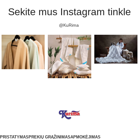
Sekite mus Instagram tinkle
@KuRima
PRISTATYMAS
PREKIŲ GRĄŽINIMAS
APMOKĖJIMAS