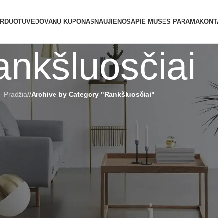
ATIDAROME NAUJĄ PARDUOTUVĘ ŽVĖRY
ARDUOTUVĖ
DOVANŲ KUPONAS
NAUJIENOS
APIE MUS
ES PARAMA
KONT
nkšluosčiai
Pradžia
/
Archive by Category "Rankšluosčiai"
rėgmę, greitai džiūsta ir neužima daug vietos. Dideli vonios rankšluosči
ma ir langelių tūris išliks nepakitę net po kelių skalbimų.