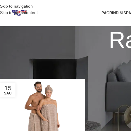
Skip to navigation
Skip to main content
PAGRINDINIS
P
Ra
Vafliniai rankšluosčiai, pagamintas iš 100% medvilnės. Puikiai sugeria d
pagamintas iš medvilnės, yra higieniški ir patvarūs. Ryškios spalvos, for
15
SAU