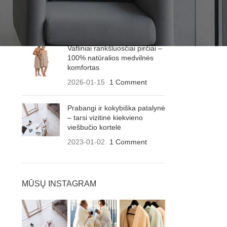
2026-07-27
1 Comment
Vafliniai rankšluosčiai pirčiai –
100% natūralios medvilnės
komfortas
2026-01-15
1 Comment
Prabangi ir kokybiška patalynė
– tarsi vizitinė kiekvieno
viešbučio kortelė
2023-01-02
1 Comment
MŪSŲ INSTAGRAM