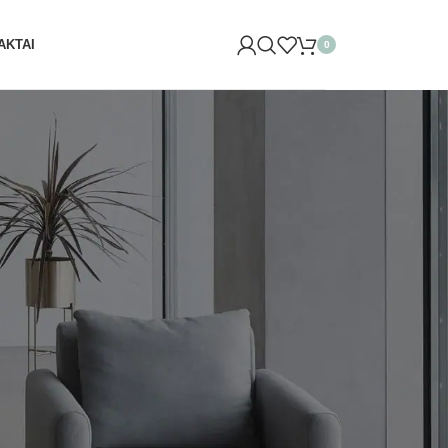
NE (SĖLIŲ G. 29 VILNIUJE)! ŠVĘSKITE KARTU IR GAUKITE
AKTAI
0
KATEGORIJOS
ai
Be kategorijos
Naujienos
Projektai
Rankšluosčiai
NAUJIENOS
Kviečiame įkurtuvėms Vilniuje