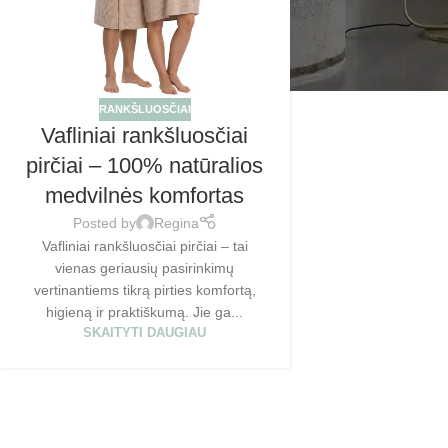
RANKŠLUOSČIAI
Vafliniai rankšluosčiai
pirčiai – 100% natūralios
medvilnės komfortas
Posted by
Regina
Vafliniai rankšluosčiai pirčiai – tai
vienas geriausių pasirinkimų
vertinantiems tikrą pirties komfortą,
higieną ir praktiškumą. Jie ga...
SKAITYTI DAUGIAU