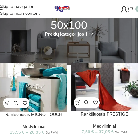
Skip to navigation
IDAROME NAUJĄ PARDUOTUVĘ ŽVĖRYNE (SĖLIŲ G. 29 VILNIU
Skip to main content
50x100
Prekių kategorijos
Pradžia
/
Produkto Rankšluosčio Dydis
/
50x100
Rodomi visi rezultatai: 2
Šoninis meniu
Rankšluostis PRESTIGE
Rankšluostis MICRO TOUCH
Medvilniniai
Medvilniniai
7,50
€
–
37,95
€
13,95
€
–
26,95
€
Su PVM
Su PVM