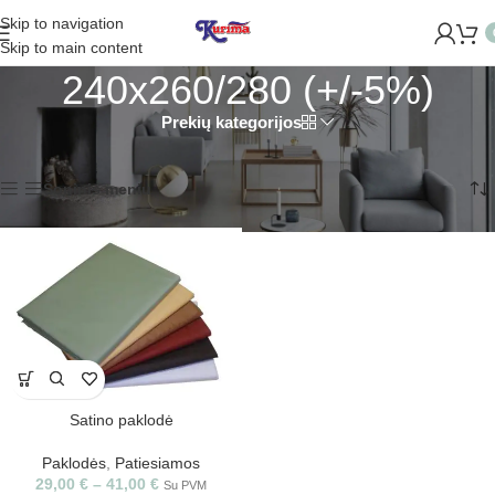
Skip to navigation
IDAROME NAUJĄ PARDUOTUVĘ ŽVĖRYNE (SĖLIŲ G. 29 VILNIU
Skip to main content
240x260/280 (+/-5%)
Prekių kategorijos
Pradžia
/
Produkto Dydis
/
240x260/280 (+/-5%)
Rezultatų: 1
Šoninis meniu
Satino paklodė
Paklodės
,
Patiesiamos
29,00
€
–
41,00
€
Su PVM