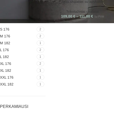
Ilgas chalatas su apykakle
Trikotažiniai chalatai
109,00
€
–
111,00
€
Su PVM
DYDIS
S 176
2
M 176
2
M 182
1
L 176
2
L 182
1
XL 176
2
XL 182
1
XXL 176
1
XXL 182
1
PERKAMIAUSI