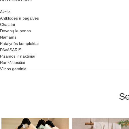
Akcija
Antklodės ir pagalvės
Chalatai
Dovanų kuponas
Namams
Patalynės komplektai
PAVASARIS
Pižamos ir naktiniai
Rankšluosčiai
Vilnos gaminiai
Se