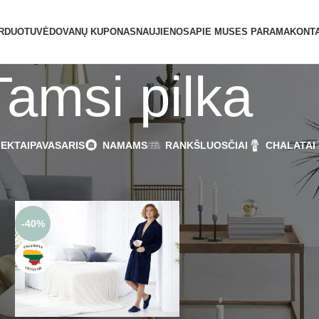
RDUOTUVĖ
DOVANŲ KUPONAS
NAUJIENOS
APIE MUS
ES PARAMA
KONTA
Tamsi pilka
EKTAI
PAVASARIS
NAMAMS
RANKŠLUOSČIAI
CHALATAI
Tamsi pilka
Rodyti
9
12
1
-40%