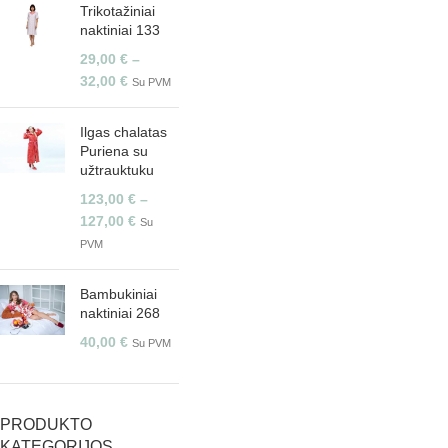
Trikotažiniai
naktiniai 133
29,00
€
–
32,00
€
Su PVM
Ilgas chalatas
Puriena su
užtrauktuku
123,00
€
–
127,00
€
Su
PVM
Bambukiniai
naktiniai 268
40,00
€
Su PVM
PRODUKTO
KATEGORIJOS