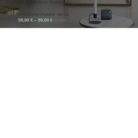
Klasikinis vyriškas chalatas su
apykakle
Trikotažiniai chalatai
,
Akcija
59,00
€
–
99,00
€
Su PVM