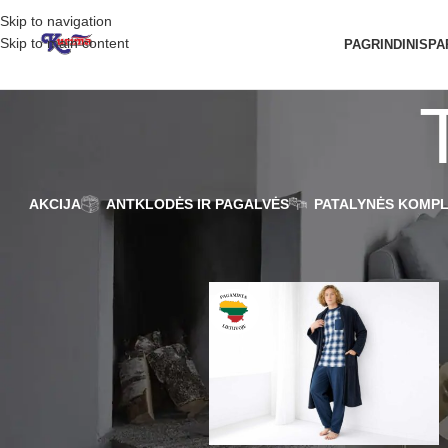
Skip to navigation
Skip to main content
PAGRINDINIS
PA
AKCIJA
ANTKLODĖS IR PAGALVĖS
PATALYNĖS KOMPL
FILTRUOTI PAGAL
Pradžia
/
Produkto Spalva pagrindinė
/
KAINĄ
FILTRUOTI