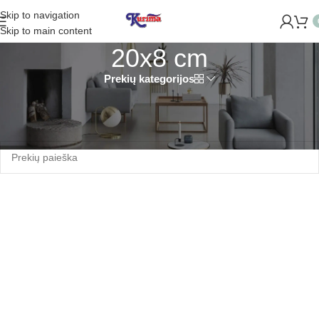
Skip to navigation
TIDAROME NAUJĄ PARDUOTUVĘ ŽVĖRYNE (SĖLIŲ G. 29 VILNI
Skip to main content
20x8 cm
Prekių kategorijos
Pradžia
/
Produkto Dydis
/
20x8 cm
Produktų nerasta.