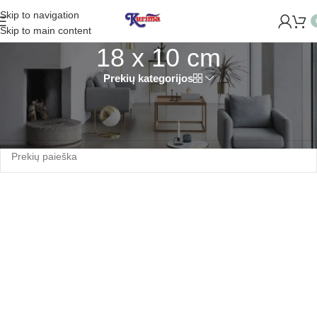
Skip to navigation
TIDAROME NAUJĄ PARDUOTUVĘ ŽVĖRYNE (SĖLIŲ G. 29 VILNI
Skip to main content
18 x 10 cm
Prekių kategorijos
Pradžia
/
Produkto Dydis
/
18 x 10 cm
Produktų nerasta.